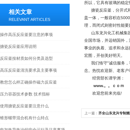
所以，它具有玻璃的稳定
搪瓷反应釜，分开式和闭
相关文章
盖一体，一般容积在50
RELEVANT ARTICLES
理，而闭式则密封性能要
山东龙兴化工机械集团
操作高压反应釜要注意的事项
全国市场，并远销国外，
搪瓷反应釜应用说明
事业的执着、追求和永远
宏图，开创美好明天。
反应釜按材质如何分类及选型
我们恪守“诚信服务，客
高压反应釜清洗要求及主要事项
念。热忱欢迎新、老客户
经营部长谭学洲：
教您怎么样正确操作磁力反应釜
www.。。ｃｏｍ
欢迎您前来光临!
压力容器技术参数 技术指标
使用搪瓷反应釜要注意什么
上一篇：
齐全山东龙兴专制燃
锥形螺带混合机有什么特点
先进
电加热导热油炉安全运行及注意事项