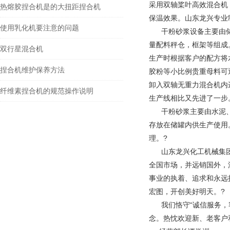
采用双轴桨叶高效混合机
热熔胶捏合机是的大扭距捏合机
保温效果。
山东龙兴专业
使用乳化机要注意的问题
干粉砂浆设备主要由储
量配料秤仓，框架等组成
双行星混合机
生产时根据客户的配方将
捏合机维护保养方法
胶粉等小比例贵重母料可
卸入双轴无重力混合机内
纤维素捏合机的规范操作说明
生产线相比又先进了一步
干粉砂浆主要由水泥
存放在储罐内供生产使用
理。
?
山东龙兴化工机械集团
全国市场，并远销国外，
事业的执着、追求和永远
宏图，开创美好明天。
?
我们恪守“诚信服务，客
念。热忱欢迎新、老客户