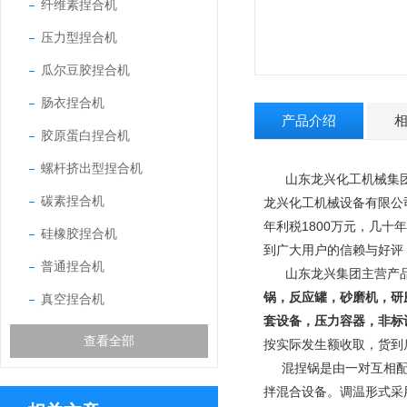
纤维素捏合机
压力型捏合机
瓜尔豆胶捏合机
肠衣捏合机
产品介绍
胶原蛋白捏合机
螺杆挤出型捏合机
山东龙兴化工机械集团
碳素捏合机
龙兴化工机械设备有限公
年利税1800万元，几十
硅橡胶捏合机
到广大用户的信赖与好评
普通捏合机
山东龙兴集团主营产
锅，反应罐，砂磨机，研
真空捏合机
套设备，压力容器，非标
查看全部
按实际发生额收取，货到
混捏锅是由一对互相配合
拌混合设备。调温形式采