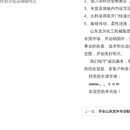
2、搅刀加焊合金耐磨层
快易冷低温储罐特点
3、夹套及墙板内均设导
4、出料采用双开门快速
5、板链传动，柔性连接
山东龙兴化工机械集团
全国市场，并远销国外，
事业的执着、追求和永远
宏图，开创美好明天。
我们恪守“诚信服务，客
热忱欢迎新、老客户和各
经营部长谭学洲：
www.。。ｃｏｍ
欢迎您前来光临！
上一篇：
齐全山东龙兴专业制
优质价廉 重量轻