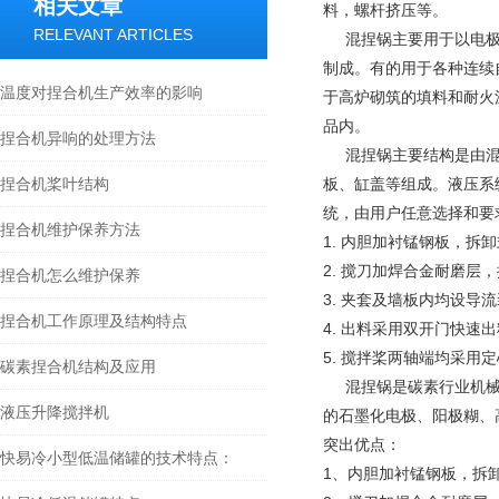
相关文章
料，螺杆挤压等。
RELEVANT ARTICLES
混捏锅主要用于以电极
制成。有的用于各种连续
温度对捏合机生产效率的影响
于高炉砌筑的填料和耐火
品内。
捏合机异响的处理方法
混捏锅主要结构是由混
捏合机桨叶结构
板、缸盖等组成。液压系
统，由用户任意选择和要
捏合机维护保养方法
1. 内胆加衬锰钢板，拆
2. 搅刀加焊合金耐磨层
捏合机怎么维护保养
3. 夹套及墙板内均设导
捏合机工作原理及结构特点
4. 出料采用双开门快速
5. 搅拌桨两轴端均采用
碳素捏合机结构及应用
混捏锅是碳素行业机械，
液压升降搅拌机
的石墨化电极、阳极糊、
突出优点：
快易冷小型低温储罐的技术特点：
1、内胆加衬锰钢板，拆