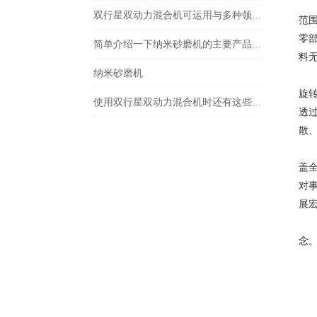
胶
双行星双动力混合机可运用与多种领域，满足不同的生产需求
范
零
简单介绍一下纳米砂磨机的主要产品特征
料
纳米砂磨机
胶
旋
使用双行星双动力混合机时还有这些需要注意
透
散
山
盖
对
展
我
念
经
欢