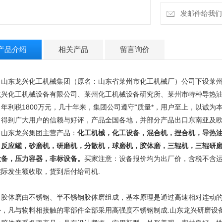
发邮件给我们：13
产品介绍
相关产品
留言询价
山东龙兴化工机械集团（原名：山东省莱州市化工机械厂）公司下设莱州
龙兴化工机械设备有限公司、莱州化工机械设备研究所、莱州市特种导热油
，年利税1800万元，几十年来，集团公司遵守“质量*，用户至上，以诚为
，得到广大用户的信赖与好评，产品全国各地，并部分产品出口东南亚及
东龙兴集团主营产品：
化工机械，化工设备，混合机，捏合机，导热
，反应罐，砂磨机，研磨机，分散机，球磨机，胶体磨，三辊机，三辊研
设备，压力容器，非标设备
。
买家注意：设备报价均为出厂价，含税不含
实际发生额收取，货到后付给司机.
体磨由不锈钢、半不锈钢胶体磨组成，基本原理是通过高速相对连动的
外，凡与物料相接触的零部件全部采用高强度不锈钢制成.
山东龙兴研磨设