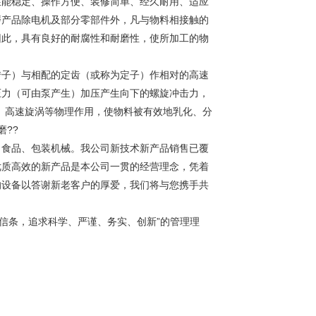
能稳定、操作方便、装修简单、经久耐用、适应
磨产品除电机及部分零部件外，凡与物料相接触的
因此，具有良好的耐腐性和耐磨性，使所加工的物
子）与相配的定齿（或称为定子）作相对的高速
压力（可由泵产生）加压产生向下的螺旋冲击力，
、高速旋涡等物理作用，使物料被有效地乳化、分
磨
??
食品、包装机械。我公司新技术新产品销售已覆
优质高效的新产品是本公司一贯的经营理念，凭着
的设备以答谢新老客户的厚爱，我们将与您携手共
信条，追求科学、严谨、务实、创新”的管理理