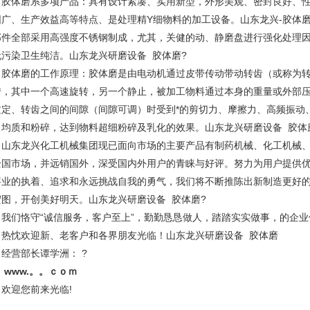
体磨系多项产品：具有设计紧凑、实用新型，外形美观、密封良好、性
围广、生产效益高等特点、是处理精Υ细物料的加工设备。山东龙兴-胶体
部件全部采用高强度不锈钢制成，尤其，关健的动、静磨盘进行强化处理
无污染卫生纯洁。
山东龙兴研磨设备 胶体磨
?
体磨的工作原理：胶体磨是由电动机通过皮带传动带动转齿（或称为转
转，其中一个高速旋转，另一个静止，被加工物料通过本身的重量或外部
过定、转齿之间的间隙（间隙可调）时受到*的剪切力、摩擦力、高频振动
、均质和粉碎，达到物料超细粉碎及乳化的效果。
山东龙兴研磨设备 胶体
东龙兴化工机械集团现已面向市场的主要产品有制药机械、化工机械、
全国市场，并远销国外，深受国内外用户的青睐与好评。努力为用户提供
事业的执着、追求和永远挑战自我的勇气，我们将不断推陈出新制造更好
宏图，开创美好明天。
山东龙兴研磨设备 胶体磨
?
们恪守“诚信服务，客户至上”，勤勤恳恳做人，踏踏实实做事，的企业
。热忱欢迎新、老客户和各界朋友光临！
山东龙兴研磨设备 胶体磨
营部长谭学洲：
?
www.。。ｃｏｍ
迎您前来光临!