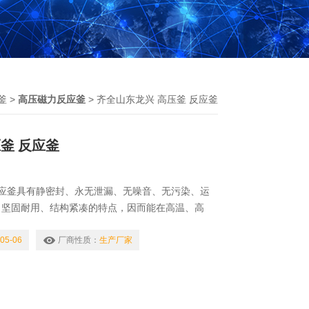
釜
>
高压磁力反应釜
> 齐全山东龙兴 高压釜 反应釜
釜 反应釜
反应釜具有静密封、永无泄漏、无噪音、无污染、运
、坚固耐用、结构紧凑的特点，因而能在高温、高
、固液悬浮、对流状态下，使反应介质*处于静密封
行易燃、易爆、剧毒、氢气、氢氟酸、硫化氢等苛刻
05-06
厂商性质：
生产厂家