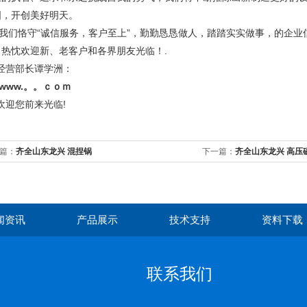
图，开创美好明天。
们恪守“诚信服务，客户至上”，勤勤恳恳做人，踏踏实实做事，的企业
。热忱欢迎新、老客户和各界朋友光临！.
营部长谭学洲：
www.。。ｃｏｍ
迎您前来光临!
篇：
齐全山东龙兴 混捏锅
下一篇：
齐全山东龙兴 高压
闻资讯
产品展示
技术支持
资料下载
联系我们