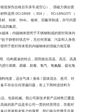
锻造探伤合格后车床车成空心）、强磁力偶合搅
18Ni9 （ 304 ）、 0Cr18Ni10Ti （
、镍材、锆材、钽材、904L、银材、四氟等制成，亦可内置
涂耐高温四氟层。
磁体；内磁钢体密闭于不锈钢制成的密封筒体内
*处于静密封状态中，无任何泄漏、污染和人身危
与密闭于密封筒体里的内磁钢体的强磁力相互吸
用、结构紧凑的特点，因而能在高温、高压、高真
的进行易燃、易爆、剧毒、氢气、氢氟酸、硫化氢
度，适合气体 / 液体 / 固体混合、悬浮、对
设备不存在任何泄漏问题，有上下两种进排料方
品、包装机械。我公司新技术新产品销售已覆盖
质高效的新产品是本公司一贯的经营理念，凭着对
设备以答谢新老客户的厚爱，我们将与您携手共展