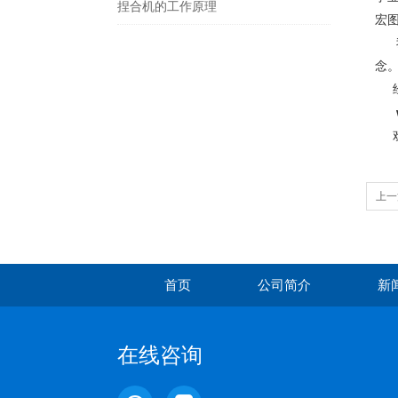
捏合机的工作原理
宏
我
念
经
欢
上一
首页
公司简介
新
在线咨询