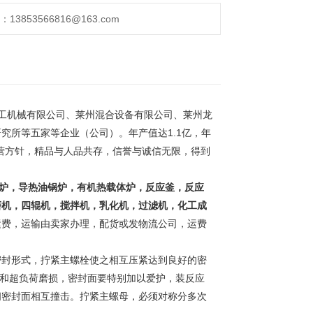
853566816@163.com
工机械有限公司、莱州混合设备有限公司、莱州龙
究所等五家等企业（公司）。年产值达1.1亿，年
经营方针，精品与人品共存，信誉与诚信无限，得到
。
炉，导热油锅炉，有机热载体炉，反应釜，反应
磨机，四辊机，搅拌机，乳化机，过滤机，化工成
运费，运输由卖家办理，配货或发物流公司，运费
封形式，拧紧主螺栓使之相互压紧达到良好的密
挤坯和超负荷磨损，密封面要特别加以爱护，装反应
间密封面相互撞击。拧紧主螺母，必须对称分多次