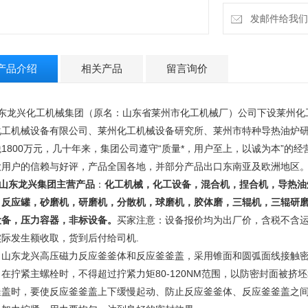
发邮件给我们：13
产品介绍
相关产品
留言询价
东龙兴化工机械集团（原名：山东省莱州市化工机械厂）公司下设莱州化
化工机械设备有限公司、莱州化工机械设备研究所、莱州市特种导热油炉研
税1800万元，几十年来，集团公司遵守“质量*，用户至上，以诚为本”的
大用户的信赖与好评，产品全国各地，并部分产品出口东南亚及欧洲地区
山东龙兴集团主营产品
：
化工机械，化工设备，混合机，捏合机，导热油
，反应罐，砂磨机，研磨机，分散机，球磨机，胶体磨，三辊机，三辊研
设备，压力容器，非标设备。
买家注意：设备报价均为出厂价，含税不含
实际发生额收取，货到后付给司机.
东龙兴高压磁力反应釜釜体和反应釜釜盖，采用锥面和圆弧面线接触密
，在拧紧主螺栓时，不得超过拧紧力矩80-120NM范围，以防密封面被
釜盖时，要使反应釜釜盖上下缓慢起动、防止反应釜釜体、反应釜釜盖之