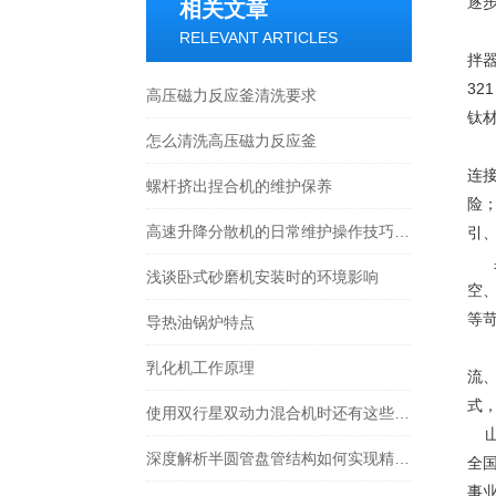
逐
相关文章
高
RELEVANT ARTICLES
拌器
32
高压磁力反应釜清洗要求
钛材
怎么清洗高压磁力反应釜
核
连
螺杆挤出捏合机的维护保养
险
高速升降分散机的日常维护操作技巧分享
引
具
浅谈卧式砂磨机安装时的环境影响
空
等
导热油锅炉特点
*
乳化机工作原理
流
式
使用双行星双动力混合机时还有这些需要注意
山
深度解析半圆管盘管结构如何实现精准温控与节能降耗
全
事