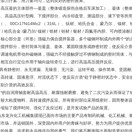
步加力拧紧，用力要均匀，达到良好的密封效果。
压釜的主体部件—釜盖（整体锻造探伤合格后车床加工）、釜体（整体
、高温高压针型阀、下搅拌部分、内冷却盘管、测温部分、液下管等所用材料选用 0Cr
1 ）、 00Cr17Ni14Mo2 （ 316L ）、钛材、哈氏合金 、蒙乃尔 
 / 哈氏合金 /蒙乃尔/ 镍材 / 锆材 / 钽材 / 银材 / 四氟等内胆、可内喷
心部分是（环形）强磁力偶合搅拌装器，多个磁钢环制成内外两个*的永
接搅拌部分，密封筒体与釜盖、釜体、紧固联接形成静密封腔，使反应介质
；调速电机带动外磁钢体，强磁力不经接触穿过不锈钢制成的密封筒体，
、相互自行定位作用于轴向旋转牵引上，进行高温高压搅拌反应。
有静密封、永无泄漏、无噪音、无污染、运转平稳、操作简单、坚固耐
、高转速、固液悬浮、对流状态下，使反应介质*处于静密封状态中，安全
苛刻介质的高效反应。
的自润滑轴套耐高温高压、耐腐蚀耐磨擦、避免了二次污染从而保证了物料纯
、较大粘度物料、高转速搅拌反应。所有密封部位采用线密封，因而整体
，缩短了搅拌时间、强化了反应过程，是开发试验产品的装置。
东龙兴化工机械集团现已面向市场的主要产品有制药机械、化工机械、食
国市场，并远销国外，深受国内外用户的青睐与好评。努力为用户提供优
业的执着、追求和永远挑战自我的勇气，我们将不断推陈出新制造更好的