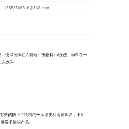
853566816@163.com
使得磨珠在入料端冲击物料zui强烈，物料在一
山东龙兴
有效的防止了物料的干涸结皮和溶剂挥发，不用
粒度要求细的产品。