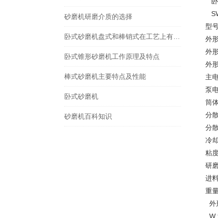
卧
砂磨机研磨介质的选择
型号 
卧式砂磨机盘式和棒销式在工艺上有什么不同
外形尺
外形尺
卧式锥形砂磨机工作原理及特点
外形尺
棒式砂磨机主要特点及性能
主电机
泵电机
卧式砂磨机
筒体容
分散盘
砂磨机百科知识
分散
冷却水
粘度p
研磨
进料能
重量K
外形
W 9