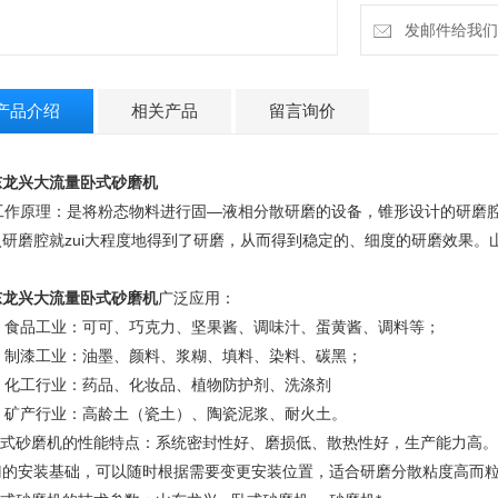
发邮件给我们：13
产品介绍
相关产品
留言询价
东龙兴大流量卧式砂磨机
作原理：是将粉态物料进行固—液相分散研磨的设备，锥形设计的研磨腔，
入研磨腔就zui大程度地得到了研磨，从而得到稳定的、细度的研磨效果。
东龙兴大流量卧式砂磨机
广泛应用：
、 食品工业：可可、巧克力、坚果酱、调味汁、蛋黄酱、调料等；
、 制漆工业：油墨、颜料、浆糊、填料、染料、碳黑；
、 化工行业：药品、化妆品、植物防护剂、洗涤剂
、 矿产行业：高龄土（瓷土）、陶瓷泥浆、耐火土。
式砂磨机的性能特点：系统密封性好、磨损低、散热性好，生产能力高。
门的安装基础，可以随时根据需要变更安装位置，适合研磨分散粘度高而