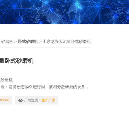
>
砂磨机
>
卧式砂磨机
> 山东龙兴大流量卧式砂磨机
量卧式砂磨机
式砂磨机
原理：是将粉态物料进行固—液相分散研磨的设备，
，使得磨珠在入料端冲击物料Z强烈，物料在一进入
研磨，从而得到稳定的、细度的研磨效果。
05-06
厂商性质：
生产厂家