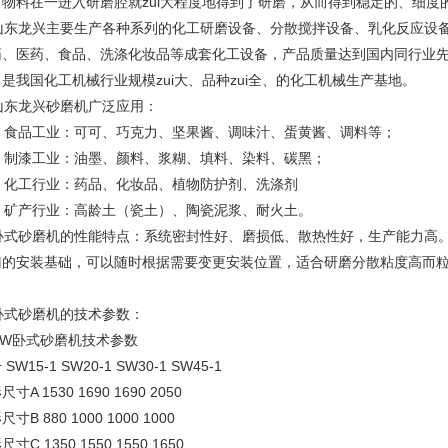
，物料在一进入研磨腔就zui大程度地得到了研磨，从而得到稳定的、细度
东龙兴主要生产各种系列的化工研磨设备、分散搅拌设备、乳化反应设备
药、医药、食品、洗涤化妆品等成套化工设备，产品质量达到国内同行业
是我国化工机械行业规模zui大、品种zui全、的化工机械生产基地。
东龙兴砂磨机广泛应用：
、 食品工业：可可、巧克力、坚果酱、调味汁、蛋黄酱、调料等；
、 制漆工业：油墨、颜料、浆糊、填料、染料、碳黑；
、 化工行业：药品、化妆品、植物防护剂、洗涤剂
、 矿产行业：高龄土（瓷土）、陶瓷泥浆、耐火土。
式砂磨机的性能特点：系统密封性好、磨损低、散热性好，生产能力高。
门的安装基础，可以随时根据需要变更安装位置，适合研磨分散粘度高而
式砂磨机的技术参数：
SW卧式砂磨机技术参数
SW15-1 SW20-1 SW30-1 SW45-1
寸A 1530 1690 1690 2050
寸B 880 1000 1000 1000
寸C 1350 1550 1550 1650