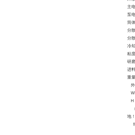
主电
泵电机
筒体容
分散盘
分散
冷却水
粘度
研磨
进料能
重量K
外形
W 9
H 1
山
地
经