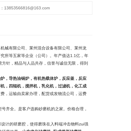
853566816@163.com
工机械有限公司、莱州混合设备有限公司、莱州龙
究所等五家等企业（公司）。年产值达1.1亿，年
经营方针，精品与人品共存，信誉与诚信无限，得到
。
油炉，导热油锅炉，有机热载体炉，反应釜，反应
磨机，四辊机，搅拌机，乳化机，过滤机，化工成
运费，运输由卖家办理，配货或发物流公司，运费
号齐全。是客户选购砂磨机的之家。价格合理，
计的研磨腔，使得磨珠在入料端冲击物料zui强