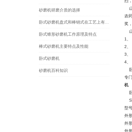
烈
山
砂磨机研磨介质的选择
农
卧式砂磨机盘式和棒销式在工艺上有什么不同
奖，
山
卧式锥形砂磨机工作原理及特点
1
棒式砂磨机主要特点及性能
2
3
卧式砂磨机
4
卧
砂磨机百科知识
专
机
卧
型号 
外形尺
外形尺
外形尺