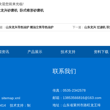
迎您前来光临!
东龙兴砂磨机 卧式锥形砂磨机
篇：
山东龙兴导热油炉 燃油立筒导热油炉
下一篇：
山东龙兴 过滤机 
闻资讯
产品展示
技术支持
资料下载
联系我们
传真：0535-2342578
邮箱：13853566816@163.com
司
sitemap.xml
地址：山东省莱州市路旺龙王埠
414 技术支持：
制