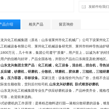
发邮件给我们：13
产品介绍
相关产品
留言询价
东龙兴化工机械集团（原名：山东省莱州市化工机械厂）公司下设莱州化
化工机械设备有限公司、莱州化工机械设备研究所、莱州市特种导热油炉研
税1800万元，几十年来，集团公司遵守“质量*，用户至上，以诚为本”的
大用户的信赖与好评，产品全国各地，并部分产品出口东南亚及欧洲地区
山东龙兴集团主营产品
：
化工机械，化工设备，混合机，捏合机，导热
，反应罐，砂磨机，研磨机，分散机，球磨机，胶体磨，三辊机，三辊研
设备，压力容器，非标设备。
买家注意：设备报价均为出厂价，含税不含
实际发生额收取，货到后付给司机.
山东龙兴砂磨机 卧式锥形砂磨机
东龙兴化工机械集团专业生产供应砂磨机设备，产品种类齐全，规格/型
量可靠，欢迎前来选购。
式砂磨机的工作原理：是将粉态物料进行固—液相分散研磨的设备，锥形设