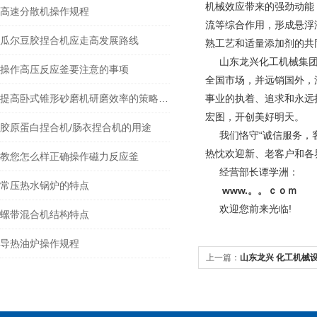
机械效应带来的强劲动能
高速分散机操作规程
流等综合作用，形成悬浮
瓜尔豆胶捏合机应走高发展路线
熟工艺和适量添加剂的共
山东龙兴化工机械集
操作高压反应釜要注意的事项
全国市场，并远销国外，
提高卧式锥形砂磨机研磨效率的策略探讨
事业的执着、追求和永远
宏图，开创美好明天。
胶原蛋白捏合机/肠衣捏合机的用途
我们恪守“诚信服务，客
热忱欢迎新、老客户和各
教您怎么样正确操作磁力反应釜
经营部长谭学洲：
常压热水锅炉的特点
www.。。ｃｏｍ
欢迎您前来光临!
螺带混合机结构特点
导热油炉操作规程
上一篇：
山东龙兴 化工机械