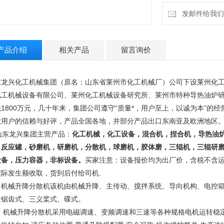
发邮件给我们：13
产品介绍
相关产品
留言询价
东龙兴化工机械集团（原名：山东省莱州市化工机械厂）公司下设莱州化
化工机械设备有限公司、莱州化工机械设备研究所、莱州市特种导热油炉研
税1800万元，几十年来，集团公司遵守“质量*，用户至上，以诚为本”的
大用户的信赖与好评，产品全国各地，并部分产品出口东南亚及欧洲地区
东龙兴集团主营产品：
化工机械，化工设备，混合机，捏合机，导热油
，反应罐，砂磨机，研磨机，分散机，球磨机，胶体磨，三辊机，三辊研
设备，压力容器，非标设备。
买家注意：设备报价均为出厂价，含税不含
实际发生额收取，货到后付给司机.
械升降分散机该机由机械升降、主传动、搅拌系统、导向机构、电控箱五
盘锯齿式、三义桨式、碟式。
械升降分散机采用电磁调速、变频调速和三速等各种规格电机运转稳定有