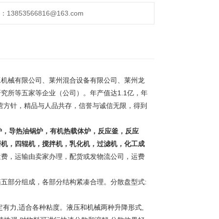
853566816@163.com
工机械有限公司、莱州混合设备有限公司、莱州龙
究所等五家等企业（公司）。年产值达1.1亿，年
经营方针，精品与人品共存，信誉与诚信无限，得到
。
炉，导热油锅炉，有机热载体炉，反应釜，反应
磨机，四辊机，搅拌机，乳化机，过滤机，化工成
运费，运输由卖家办理，配货或发物流公司，运费
部分组成，各部分结构紧凑合理。分散盘型式:
力,适合各种粘度。液压和机械两种升降形式,