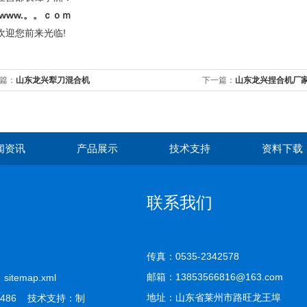
www.。。ｃｏｍ
迎您前来光临!
篇：
山东龙兴犁刀混合机
下一篇：
山东龙兴捏合机厂
闻资讯
产品展示
技术支持
资料下载
联系我们
传真：0535-2342578
邮箱：13853566816@163.com
司
sitemap.xml
地址：山东省莱州市路旺龙王埠
486 技术支持：
制