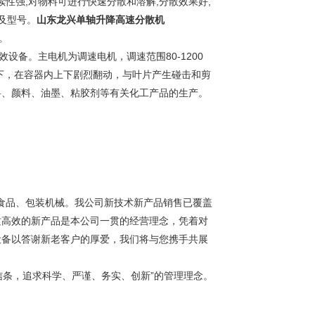
续性强,对物料可进行快速分散和溶解,分散效果好,
及型号。
山东龙兴单轴升降高速分散机
。
备。主电机为调速电机，调速范围80-1200
下，在容器内上下剧烈翻动，与叶片产生碰击和剪
料、颜料、油墨、粘胶剂等有关化工产品的生产。
食品、包装机械。我公司新技术新产品销售已覆盖
质高效的新产品是本公司一贯的经营理念，凭着对
设备以答谢新老客户的厚爱，我们将与您携手共展
条，追求科学、严谨、务实、创新”的管理理念。