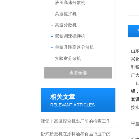
液压高速分散机
高速搅拌机
高速分散机
双轴调速搅拌机
单轴升降高速分散机
山
实验室分散机
兴
利
查看全部
广
山
锅
相关文章
套
RELEVANT ARTICLES
按
机
谨记！高温捏合机出厂前的检查工作
平
机
卧式砂磨机在涂料油墨食品行业中的应用