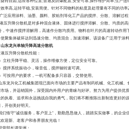
旋转自如,适应各种位置;普通及防爆配置,安全可靠,操作维护简单;生产连
产效率高,运转平稳,安装简便。针对不同物料的粘度及处理量有不同的功率
泛应用涂料、油墨、颜料、胶粘剂等化工产品的搅拌、分散、溶解过程
压升降分散机是对多种混合液体、固体进行搅拌溶解、分散、均质的高效设
/分，中速作搅拌溶解用，高速作分散均质用。物料在叶片的高速转动作用
，使聚集体破坏达到迅速分散、均质混合，加速溶解。该设备广泛用于涂
山东龙兴单轴升降高速分散机
压升降分散机性能：
1）立柱升降平稳、灵活，操作维修方便，定位安全可靠。
2）搅拌系统振动小，噪音低，搅拌轴转速可调。
3）可按用户的要求，一机可配备多只容器，交替使用。
东龙兴化工机械集团现已面向市场的主要产品有制药机械、化工机械、
国市场，并远销国外，深受国内外用户的青睐与好评。努力为用户提供优
业的执着、追求和永远挑战自我的勇气，我们将不断推陈出新制造更好的
图，开创美好明天。
们恪守“诚信服务，客户至上”，勤勤恳恳做人，踏踏实实做事，的企业信
忱欢迎新、老客户和各界朋友光临！
营部长谭学洲：