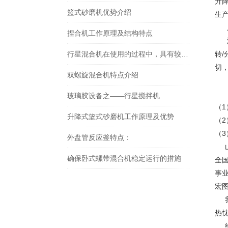
升降
篮式砂磨机优势介绍
生
广
捏合机工作原理及结构特点
液
行星混合机在使用的过程中，具有较高的稳定性作用
转
切
双螺旋混合机特点介绍
液
玻璃胶设备之——行星搅拌机
（
升降式篮式砂磨机工作原理及优势
（
（
外盘管反应釜特点：
山
确保卧式螺带混合机稳定运行的措施
全
事
宏
我
热
经