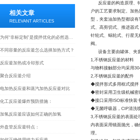
反应釜的构造原理、特
户的工艺要求制定。加热
相关文章
型，夹套油加热型都设有
RELEVANT ARTICLES
式、高剪切式、推进器式
针轮式、蜗轮式、行星无
为何“非标定制”是搅拌优化的必然选择？
阀。
不同容量的反应釜怎么选择加热方式？
设备主要由罐体、夹套
1,不锈钢反应釜的材料
反应釜加热或冷却形式
与物料接触部分均采用30
聚合反应釜介绍
2,不锈钢反应釜的配件
◆搅拌形式多用框式搅拌
电加热反应釜和蒸汽加热反应釜对比
◆密封采用卫生级机械密
◆接口采用ISO标准快装
化工反应釜爆炸预防措施：
◆无菌呼吸器，CIP清
加氢反应釜应该如何正确的加氢
3,不锈钢反应釜的表面处
内表面采用镜面抛光，确
外盘管反应釜特点：
理。
如何正确使用磁力反应釜