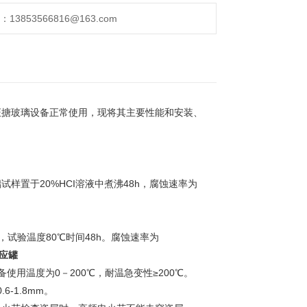
853566816@163.com
证搪玻璃设备正常使用，现将其主要性能和安装、
置于20%HCI溶液中煮沸48h，腐蚀速率为
试验温度80℃时间48h。腐蚀速率为
应罐
用温度为0－200℃，耐温急变性≥200℃。
-1.8mm。