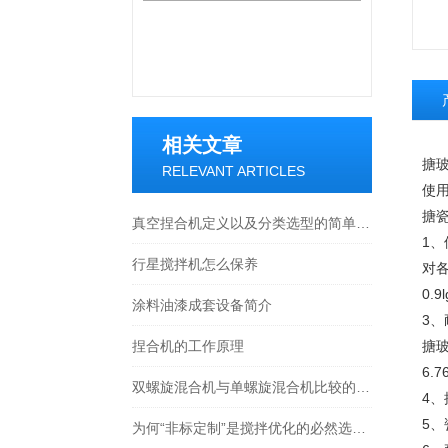
相关文章
搪
RELEVANT ARTICLES
使
搪
真空捏合机定义以及分类选型的简单介绍
1、
行星搅拌机怎么保养
对
0.
涂料油漆成套设备简介
3、
捏合机的工作原理
搪
6.
双螺旋混合机与单螺旋混合机比较的优点：
4
5、
为何“非标定制”是搅拌优化的必然选择？