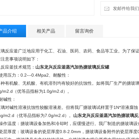
发邮件给我们：13
产品介绍
相关产品
留言询价
玻璃反应釜广泛地应用于化工、石油、医药、农药、食品等工业。为了保
用注意事项说明如下：
瓷反应釜技术规范：
山东龙兴反应釜蒸汽加热搪玻璃反应罐
使用压力：0.2---0.4Mpa2、耐酸性：
各种有机酸、无机酸、有机溶剂均有较好的抗蚀性。如将我厂生产的搪玻璃试样
9lg/m2.d（优等品指标为1.0g/m2.d）。
耐碱性：
玻璃对碱性溶液抗蚀性较酸溶液差。但将我厂搪玻璃试样置于1N*溶液腐蚀，
76g/m2.d（优等品指标为7.0g/m2.d）。
山东龙兴反应釜蒸汽加热搪玻璃反
、操作温度：搪玻璃设备加热和冷却时，应缓慢进行。我厂制造的搪玻璃设备使
瓷层厚度：玻璃设备的瓷层厚度0.8-2.0mm，搪玻璃设备附件的瓷层厚度0.6