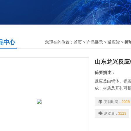
品中心
您现在的位置：
首页
>
产品展示
>
反应罐
>
搪
山东龙兴反应
简要描述：
反应釜由锅体、锅
成，材质及开孔可
热、气加热、水加
和外半管型，夹套
更新时间：
2026-
搪玻璃反应罐
浏览量：
3223