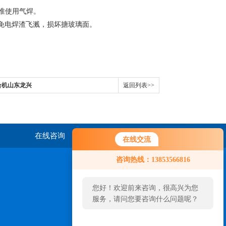
准使用气焊。
免电焊渣飞溅，损坏搪玻璃面。
合机山东龙兴
返回列表>>
在线咨询
联系我们
在线交流
您好！欢迎前来咨询，很高兴为您
咨询热线：13853566816
服务，请问您要咨询什么问题呢？
您好，看您停留很久了，是否找到
了需求产品，您可以直接在线与我
联系！