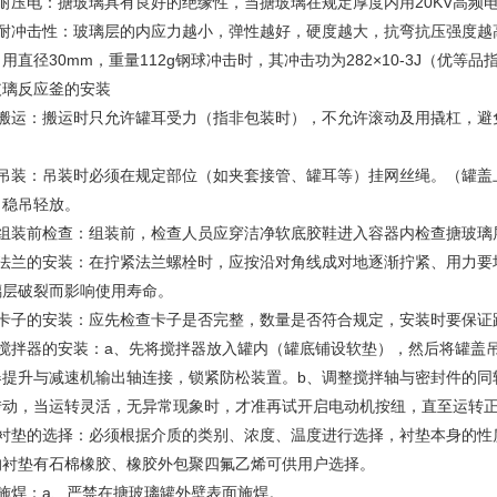
、耐压电：搪玻璃具有良好的绝缘性，当搪玻璃在规定厚度内用20KV高频
、耐冲击性：玻璃层的内应力越小，弹性越好，硬度越大，抗弯抗压强度越
用直径30mm，重量112g钢球冲击时，其冲击功为282×10-3J（优等品指标
玻璃反应釜的安装
、搬运：搬运时只允许罐耳受力（指非包装时），不允许滚动及用撬杠，避
。
、吊装：吊装时必须在规定部位（如夹套接管、罐耳等）挂网丝绳。（罐盖
，稳吊轻放。
、组装前检查：组装前，检查人员应穿洁净软底胶鞋进入容器内检查搪玻璃
、法兰的安装：在拧紧法兰螺栓时，应按沿对角线成对地逐渐拧紧、用力要
璃层破裂而影响使用寿命。
、卡子的安装：应先检查卡子是否完整，数量是否符合规定，安装时要保证
、搅拌器的安装：a、先将搅拌器放入罐内（罐底铺设软垫），然后将罐盖
器提升与减速机输出轴连接，锁紧防松装置。b、调整搅拌轴与密封件的同
转动，当运转灵活，无异常现象时，才准再试开启电动机按纽，直至运转
、衬垫的选择：必须根据介质的类别、浓度、温度进行选择，衬垫本身的性
的衬垫有石棉橡胶、橡胶外包聚四氟乙烯可供用户选择。
、施焊：a、严禁在搪玻璃罐外壁表面施焊。