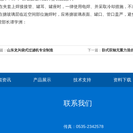
、在夹套上焊接接管、罐耳、罐座时，一律使用电焊、并采取冷却措施，不
、在搪玻璃层临近空间部位施焊时，应将搪玻璃表面、罐口、管口盖严，避
营部长谭学洲：
篇：
山东龙兴袋式过滤机专业制造
下一篇：
卧式双轴无重力混
闻资讯
产品展示
技术支持
资料下载
联系我们
传真：0535-2342578