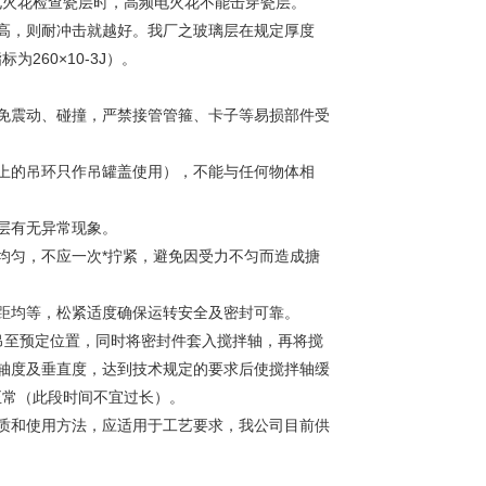
电火花检查瓷层时，高频电火花不能击穿瓷层。
高，则耐冲击就越好。我厂之玻璃层在规定厚度
为260×10-3J）。
免震动、碰撞，严禁接管管箍、卡子等易损部件受
上的吊环只作吊罐盖使用），不能与任何物体相
层有无异常现象。
均匀，不应一次*拧紧，避免因受力不匀而造成搪
距均等，松紧适度确保运转安全及密封可靠。
吊至预定位置，同时将密封件套入搅拌轴，再将搅
轴度及垂直度，达到技术规定的要求后使搅拌轴缓
正常（此段时间不宜过长）。
质和使用方法，应适用于工艺要求，我公司目前供