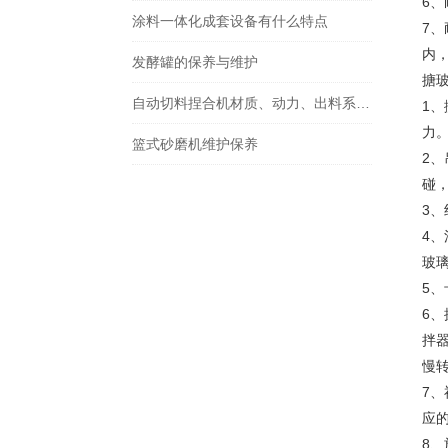
6
涂料一体化成套设备有什么特点
7
内，
发酵罐的保养与维护
搪
自动切料捏合机材质、动力、出料系统选型要点详解
1
力
篮式砂磨机维护保养
2
碰
3
4
玻
5
6
拌
慢
7
应
8