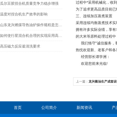
过程中*采用机械化，收
瓜尔豆胶捏合机质量竞争力稳步增强
为了追求更高品质目前已
温度对捏合机生产效率的影响
三、连续加压蒸煮装置
采用连续均衡蒸煮技术实
山东龙兴燃煤导热油炉操作规程是怎样的？
拥有许多实际业绩，享有
如何使行星混合机合理的实现应用高效率？
的大米等原料处理过程中
我们恪守“诚信服务，客
高压磁力反应釜清洗要求
热忱欢迎新、老客户和各
经营部长谭学洲：
欢迎您前来光临!
上一篇：
龙兴酱油生产成套设
首页
公司简介
新闻资讯
产