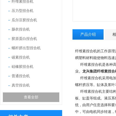
纤维素捏合机
压力型捏合机
瓜尔豆胶捏合机
肠衣捏合机
产品介绍
胶原蛋白捏合机
螺杆挤出型捏合机
纤维素捏合机的工作原理
碳素捏合机
稠塑料材料能使物料迅速
纤维素捏合机是各种
硅橡胶捏合机
业。
龙兴集团纤维素捏合
普通捏合机
纤维素捏合机采用电
螺杆挤压等。缸体及浆叶与
真空捏合机
纤维素捏合机主要结
查看全部
板、缸盖等组成。液压系
统，由用户任意选择和要
中，可由电机同步转速，