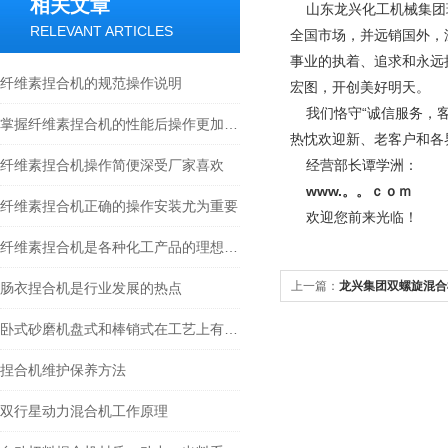
相关文章
山东龙兴化工机械集团现
RELEVANT ARTICLES
全国市场，并远销国外，
事业的执着、追求和永远
纤维素捏合机的规范操作说明
宏图，开创美好明天。
我们恪守“诚信服务，客
掌握纤维素捏合机的性能后操作更加的安全可靠
热忱欢迎新、老客户和各
纤维素捏合机操作简便深受厂家喜欢
经营部长谭学洲：
www.。。ｃｏｍ
纤维素捏合机正确的操作安装尤为重要
欢迎您前来光临！
纤维素捏合机是各种化工产品的理想设备
上一篇：
龙兴集团双螺旋混合
肠衣捏合机是行业发展的热点
卧式砂磨机盘式和棒销式在工艺上有什么不同
捏合机维护保养方法
双行星动力混合机工作原理