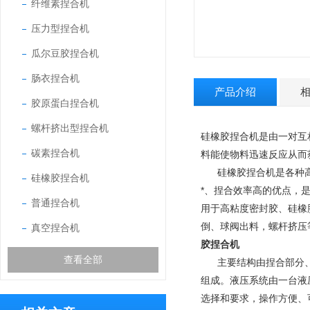
纤维素捏合机
压力型捏合机
瓜尔豆胶捏合机
肠衣捏合机
产品介绍
胶原蛋白捏合机
螺杆挤出型捏合机
硅橡胶捏合机是由一对互
碳素捏合机
料能使物料迅速反应从而
硅橡胶捏合机是各种高
硅橡胶捏合机
*、捏合效率高的优点，
普通捏合机
用于高粘度密封胶、硅橡
倒、球阀出料，螺杆挤压
真空捏合机
胶捏合机
查看全部
主要结构由捏合部分、
组成。液压系统由一台液
选择和要求，操作方便、