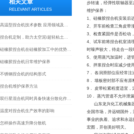
相关文章
步转速，经弹性联轴器至
RELEVANT ARTICLES
维护保养：
1、硅橡胶捏合机安装后
高温型捏合机技术参数 应用领域及产品特点
2、开车前检查三角皮带
3、检查紧固件是否松动
捏合机定制，助力太空泥/超轻粘土高效生产
4、试车前将捏合机室清
硅橡胶捏合机在硅橡胶加工中的优势是什么？
时噪声较大，待走合一段
5、使用蒸汽加温时，进
硅橡胶捏合机日常维护保养
6、拌浆捏合时应减少使
7． 各润滑部位应经常注
不锈钢捏合机的结构形式
8． 墙板密封部不应有原
捏合机维护保养方法
9． 皮带松紧程度适宜
10． 蒸汽管道不允许
双行星混合机同时具备快速分散化作用和低速档拌和作用
山东龙兴化工机械集团
温度对捏合机生产效率的影响
全国市场，并远销国外，
事业的执着、追求和永远
怎样操作高速升降分散机
宏图，开创美好明天。