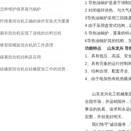
1 导热油锅炉是基于强
怎样维护保养蒸汽锅炉
2 封闭循环供热，与大
3导热油锅炉采用三回路
纤维素捏合机正确的操作安装尤为重要
4 由于采用盘管式结构
肠衣捏合机实现了连续的出料过程
5 导热油锅炉，显著的特
6导热油锅炉其的结构，主
锥形双螺旋混合机的工作原理
功能特点
山东龙兴 导
1、具有低压、高温、安
碳素捏合机结构及应用
2、具有完备的运行控制
硅橡胶捏合机在硅橡胶加工中的优势是什么？
3、结构合理、配套齐全
4、由于电加热有机热载
山东龙兴化工机械集团
全国市场，并远销国外，
事业的执着、追求和永远
宏图，开创美好明天。
我们恪守“诚信服务，客