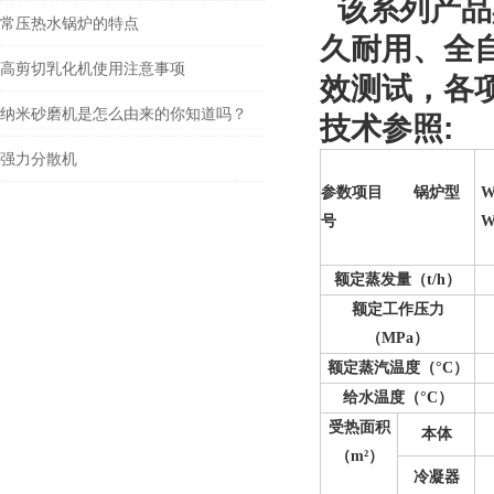
该系列产品
常压热水锅炉的特点
久耐用、全
高剪切乳化机使用注意事项
效测试，各
纳米砂磨机是怎么由来的你知道吗？
技术参照:
强力分散机
参数项目 锅炉型
W
号
W
额定蒸发量（t/h）
额定工作压力
（MPa）
额定蒸汽温度（°C）
给水温度（°C）
受热面积
本体
（m²
）
冷凝器