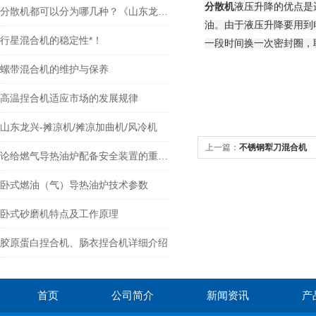
分散机
液压升降的优点是
分散机都可以分为哪几种？《山东龙兴高速分散机》
油。由于液压升降要用到
行星混合机的稳定性*！
一段时间换一次密封圈，
螺带混合机的维护与保养
高温捏合机适应市场的发展规律
山东龙兴-摊凉机/摊凉加曲机/风冷机
上一篇：
不锈钢犁刀混合机
论给燃气导热油炉配备安全装置的重要性
卧式燃油（气）导热油炉技术参数
卧式砂磨机特点及工作原理
胶原蛋白捏合机、肠衣捏合机详细介绍
首页
公司简介
新闻资讯
产