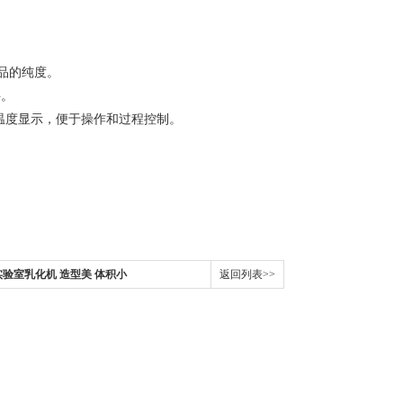
制品的纯度。
料。
温度显示，便于操作和过
程控制。
验室乳化机 造型美 体积小
返回列表>>