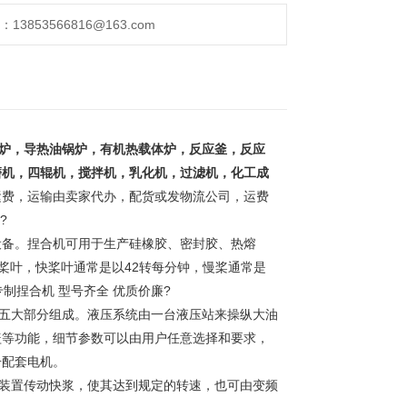
853566816@163.com
炉，导热油锅炉，有机热载
体炉，反应釜，反应
磨机
，四辊机，搅拌机，乳化机，过滤机，化工成
运费，运输由卖家代办，配货或发物流公司，运费
?
设备。捏合机可用于生产
硅橡胶、密封胶、热熔
桨叶，快桨叶通常是以42转每分钟，慢桨通常是
制捏合机 型号齐全 优质价廉
?
五大部分组成。液压系统由
一台液压站来操纵大油
盖
等功能，细节参数可以由用户任意选择和要求，
号配套电机。
装置传动快浆，使其达到规
定的转速，也可由变频