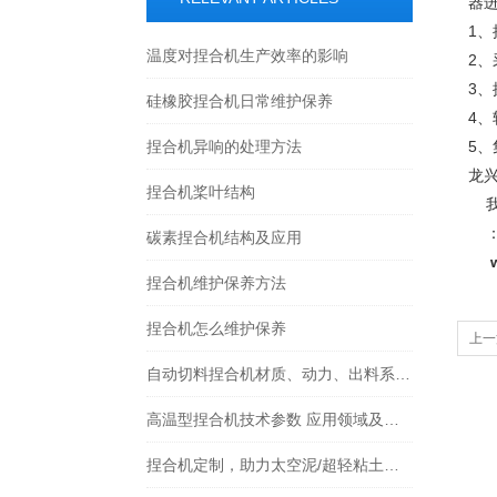
器
1
温度对捏合机生产效率的影响
2
3、
硅橡胶捏合机日常维护保养
4
捏合机异响的处理方法
5
龙
捏合机桨叶结构
我
碳素捏合机结构及应用
捏合机维护保养方法
捏合机怎么维护保养
上一
质量
自动切料捏合机材质、动力、出料系统选型要点详解
高温型捏合机技术参数 应用领域及产品特点
捏合机定制，助力太空泥/超轻粘土高效生产