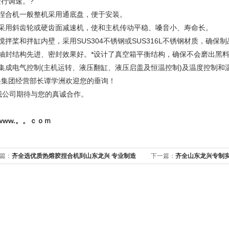
进行调速。
?
、捏合机一般整机采用通底盘，便于安装。
、采用斜齿轮或硬齿面减速机，使和主机传动平稳、嗓音小、寿命长。
搅拌桨和拌缸内壁，采用SUS304不锈钢或SUS316L不锈钢材质，确保
、轴封结构先进、密封效果好。*设计了真空箱平衡结构，确保不会磨出黑
、集成电气控制(主机运转、液压翻缸、液压启盖及恒温控制)及温度控制和
兴集团经营部长谭学洲欢迎您的垂询！
公司期待与您的真诚合作。
：
www.。。ｃｏｍ
篇：
齐全选优质热熔胶捏合机到山东龙兴 专业制造
下一篇：
齐全山东龙兴专制实
保证
重量轻