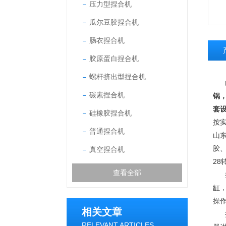
压力型捏合机
瓜尔豆胶捏合机
肠衣捏合机
胶原蛋白捏合机
螺杆挤出型捏合机
碳素捏合机
锅
套
硅橡胶捏合机
按
普通捏合机
山
胶
真空捏合机
2
查看全部
捏
缸
操
相关文章
RELEVANT ARTICLES