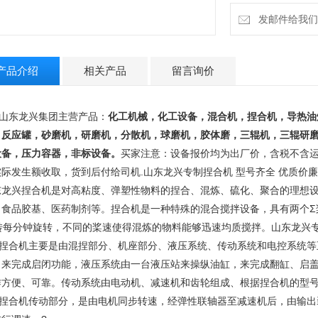
发邮件给我们：13
产品介绍
相关产品
留言询价
山东龙兴集团主营产品
：
化工机械，化工设备，混合机，捏合机，导热油
，反应罐，砂磨机，研磨机，分散机，球磨机，胶体磨，三辊机，三辊研
设备，压力容器，非标设备。
买家注意：设备报价均
为出厂价，含税不含
实际发生额收取，货到后付
给司机.
山东龙兴专制捏合机 型号齐全 优质价廉
东龙兴捏合机是对高粘度、弹塑性物料的捏合、混炼、硫化、聚合的理想
、食品胶基、医药制剂等。捏合机是一种特殊的混合搅拌设备，具有两个Σ
8转每分钟旋转，不同的桨速使得混炼的物料能够迅
速均质搅拌。
山东龙兴专
合机主要是由混捏部分、机座部分、液压系统、传动系统和电控系统等
，来完成启闭功能，液压系统由一台液压站来操纵油缸，来完成翻缸、启
作方便、可靠。传动系统由电动机、减速机和齿轮
组成、根据捏合机的型
捏合机传动部分，是由电机同步转速，经弹性联轴器至减速机后，由输出