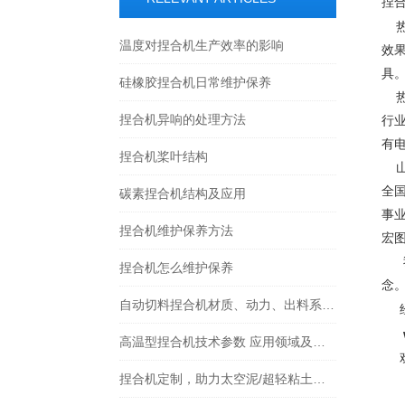
捏
热
温度对捏合机生产效率的影响
效
具
硅橡胶捏合机日常维护保养
热
捏合机异响的处理方法
行
有
捏合机桨叶结构
全
碳素捏合机结构及应用
事
捏合机维护保养方法
宏
我
捏合机怎么维护保养
念
自动切料捏合机材质、动力、出料系统选型要点详解
经
高温型捏合机技术参数 应用领域及产品特点
欢
捏合机定制，助力太空泥/超轻粘土高效生产