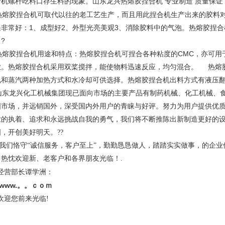
合机螺杆吃料口存生料的现象。
山东龙兴热熔胶捏合机 专业制造 质量保证
熔胶捏合机可取代以往的老工艺生产，而且用此捏合机生产出来的胶料对
果非常好：1、成型好2、外型光亮美观3、消除胶料中的气泡。热熔胶捏合
。
?
熔胶捏合机用途和特点：热熔胶捏合机可捏合各种粘度的CMC，亦可用
业。热熔胶捏合机采用双桨搅拌，能使物料迅速反应，均匀混合。 热熔
电和蒸汽两种加热方式和水冷却可供选择。热熔胶捏合机出料方式有液压
山东龙兴化工机械集团现已面向市场的主要产品有制药机械、化工机械、
国市场，并远销国外，深受国内外用户的青睐与好评。努力为用户提供优
业的执着、追求和永远挑战自我的勇气，我们将不断推陈出新制造更好的
图，开创美好明天。
??
们恪守“诚信服务，客户至上”，勤勤恳恳做人，踏踏实实做事，的企业
。热忱欢迎新、老客户和各界朋友光临！.
营部长谭学洲：
www.。。ｃｏｍ
迎您前来光临!