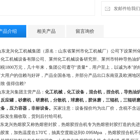
发邮件给我们：13
产品介绍
相关产品
留言询价
东龙兴化工机械集团（原名：山东省莱州市化工机械厂）公司下设莱州化
兴化工机械设备有限公司、莱州化工机械设备研究所、莱州市特种导热油炉
利税1800万元，几十年来，集团公司遵守“质量*，用户至上，以诚为本”
广大用户的信赖与好评，产品全国各地，并部分产品出口东南亚及欧洲地
致 值得信赖
?
山东龙兴集团主营产品
：
化工机械，化工设备，混合机，捏合机，导热油
，反应罐，砂磨机，研磨机，分散机，球磨机，胶体磨，三辊机，三辊研
设备，压力容器，非标设备。
买家注意：设备报价均为出厂价，含税不含
实际发生额收取，货到后付给司机.
东龙兴热熔胶又称热熔密封胶，热熔胶捏合机专为热熔密封胶打造的先进的
胶浆，加热温度在170℃，抽真空度能达到0.095Mpa ，热熔胶捏合