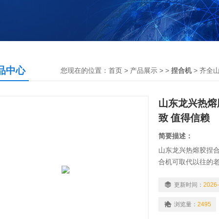
品中心
您现在的位置：
首页
>
产品展示
> >
捏合机
> 齐全山
山东龙兴热熔
致 值得信赖
简要描述：
山东龙兴热熔胶捏合
合机可取代以往的
璃丁基热熔胶、汽车
外型光亮美观3、
更新时间：
2026-
和丁基胶带厂家*的
浏览量：
2495