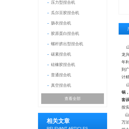
压力型捏合机
瓜尔豆胶捏合机
肠衣捏合机
胶原蛋白捏合机
螺杆挤出型捏合机
山
碳素捏合机
龙
年
硅橡胶捏合机
到
普通捏合机
计精
真空捏合机
锅
查看全部
套
按
山
相关文章
万泊
RELEVANT ARTICLES