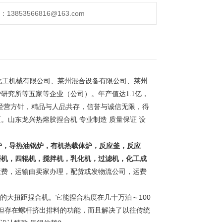
853566816@163.com
工机械有限公司、莱州混合设备有限公司、莱州
研究所等五家等企业（公司）。年产值达1.1亿，
的经营方针，精品与人品共存，信誉与诚信无限，得
区。
山东龙兴热熔胶捏合机 专业制造 质量保证 设
炉，导热油锅炉，有机热载体炉，反应釜，反应
磨机，四辊机，搅拌机，乳化机，过滤机，化工成
运费，运输由卖家办理，配货或发物流公司，运费
大扭距捏合机。它能捏合粘度在几十万泊～100
机不但存在螺杆挤出排料的功能，而且解决了以往传统