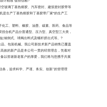
?
 设计精致 值得信赖
空玻璃丁基热熔胶、汽车密封、建筑密封胶带等
机是生产丁基热熔胶和丁基胶带厂家*的生产工
于化工、塑料、橡胶、油墨、碳素、医药、食品等
胶捏合机产品分普通型、压力型、真空型三大类，
翻缸倾倒式、球阀出料式及螺杆挤出式等。
?
食品、包装机械。我公司新技术新产品销售已覆盖
质高效的新产品是本公司一贯的经营理念，凭着对
设备以答谢新老客户的厚爱，我们将与您携手共展
信条，追求科学、严谨、务实、创新”的管理理