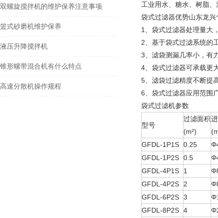
工业用水、糖水、树脂、
双螺旋搅拌机的维护保养注意事项
袋式过滤器优势
山东龙兴
篮式砂磨机维护保养
1、袋式过滤器处理量大
2、基于袋式过滤系统的
液压升降搅拌机
3、滤袋测漏几率小，有
锥形螺带混合机有什么特点
4、袋式过滤器可承载更
5、滤袋过滤精度不断提高
高速分散机操作规程
6、袋式过滤器应用范围
袋式过滤机参数
过滤面积
进
型号
(m²)
(
GFDL-1P1S
0.25
Φ
GFDL-1P2S
0.5
Φ
GFDL-4P1S
1
Φ
GFDL-4P2S
2
Φ
GFDL-6P2S
3
Φ
GFDL-8P2S
4
Φ