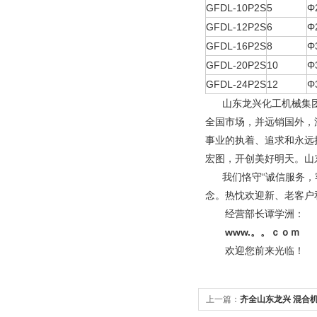
GFDL-10P2S
5
Φ
GFDL-12P2S
6
Φ
GFDL-16P2S
8
Φ
GFDL-20P2S
10
Φ
GFDL-24P2S
12
Φ
山东龙兴化工机械集团
全国市场，并远销国外，
事业的执着、追求和永远
宏图，开创美好明天。
山
我们恪守“诚信服务，客
念。热忱欢迎新、老客户
经营部长谭学洲：
www.。。ｃｏｍ
欢迎您前来光临！
上一篇：
齐全山东龙兴 混合