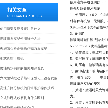
使用注意事项说明如下：
搪瓷反应釜技术规范：
相关文章
1、使用压力：0.2---0.
RELEVANT ARTICLES
对各种有机酸、无机酸、有
0.9lg/m2.d（优等品指标为
使用搪瓷反应釜要注意什么
3、耐碱性：
搪玻璃反应釜使用维护方法
搪玻璃对碱性溶液抗蚀性较
6.76g/m2.d（优等品指标
教您怎么样正确操作磁力反应釜
4、操作温度：搪玻璃设备
耙式真空干燥机
5、瓷层厚度：玻璃设备的瓷
6、耐压电：搪玻璃具有
燃油热水锅炉的相关知识普及
7、耐冲击性：玻璃层的
内，用直径30mm，重量11
六大领域推动节能环保型化工设备发展
搪玻璃反应釜的安装
高速升降分散机的日常维护操作技巧分享
1、搬运：搬运时只允许
力。
立式和卧式砂磨机有什么区别
2、吊装：吊装时必须在
双螺旋混合机特点介绍