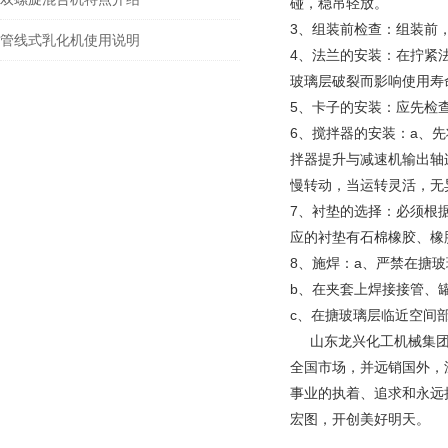
碰，稳吊轻放。
3、组装前检查：组装前
管线式乳化机使用说明
4、法兰的安装：在拧紧
玻璃层破裂而影响使用寿
5、卡子的安装：应先检
6、搅拌器的安装：a、
拌器提升与减速机输出轴
慢转动，当运转灵活，无
7、衬垫的选择：必须根
应的衬垫有石棉橡胶、橡
8、施焊：a、严禁在搪
b、在夹套上焊接接管、
c、在搪玻璃层临近空间
山东龙兴化工机械集团
全国市场，并远销国外，
事业的执着、追求和永远
宏图，开创美好明天。