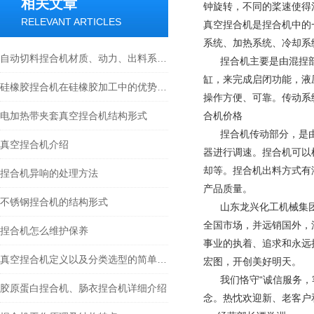
相关文章
钟旋转，不同的桨速使得
RELEVANT ARTICLES
真空捏合机是捏合机中的
系统、加热系统、冷却系
自动切料捏合机材质、动力、出料系统选型要点详解
捏合机主要是由混捏部
缸，来完成启闭功能，液
硅橡胶捏合机在硅橡胶加工中的优势是什么？
操作方便、可靠。传动系
电加热带夹套真空捏合机结构形式
合机价格
捏合机传动部分，是
真空捏合机介绍
器进行调速。捏合机可以
却等。捏合机出料方式有
捏合机异响的处理方法
产品质量。
不锈钢捏合机的结构形式
山东龙兴化工机械集团
全国市场，并远销国外，
捏合机怎么维护保养
事业的执着、追求和永远
真空捏合机定义以及分类选型的简单介绍
宏图，开创美好明天。
我们恪守“诚信服务，客
胶原蛋白捏合机、肠衣捏合机详细介绍
念。热忱欢迎新、老客户