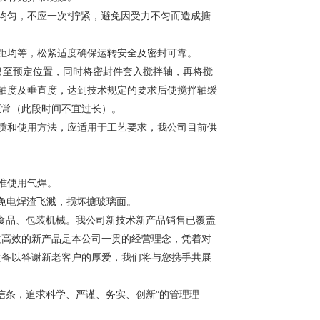
均匀，不应一次*拧紧，避免因受力不匀而造成搪
距均等，松紧适度确保运转安全及密封可靠。
吊至预定位置，同时将密封件套入搅拌轴，再将搅
轴度及垂直度，达到技术规定的要求后使搅拌轴缓
正常（此段时间不宜过长）。
质和使用方法，应适用于工艺要求，我公司目前供
准使用气焊。
免电焊渣飞溅，损坏搪玻璃面。
食品、包装机械。我公司新技术新产
品销售已覆盖
质高效的新产品是本
公司一贯的经营理念，凭着对
设备
以答谢新老客户的厚爱，我们将与您携手共展
信条，追求科学、严谨、务实、创
新”的管理理