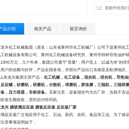
发邮件给我们：13
产品介绍
相关产品
留言询价
东龙兴化工机械集团（原名：山东省莱州市化工机械厂）公司下设莱州化
化工机械设备有限公司、莱州化工机械设备研究所、莱州市特种导热油炉
1800万元，几十年来，集团公司遵守“质量*，用户至上，以诚为本”
的经
大用户的信赖与好评，产品全国各地，并部分产
品出口东南亚及欧洲地区
东龙兴集团主营产品：
化工机械，化工设备，混合机，捏合机，导热油
，反应罐，砂磨机，研磨机，分散机，球磨机，胶体磨，三辊机，三辊研
设备，压力容器，非标设备。
买家注意：设备报价均为出厂价，含税不含
实际发生额收取，货到后付给司机.
龙兴 搪玻璃反应釜 搪瓷反应釜 反应釜厂家
玻璃反应釜广泛地应用于化工、石油、医药、农药、食品等工业。为了保
用注意事项说明如下：