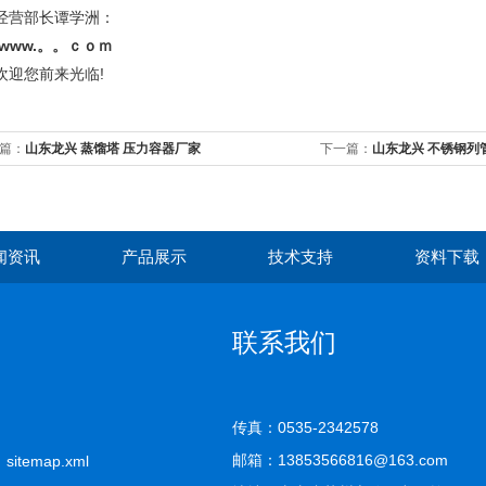
营部长谭学洲：
www.。。ｃｏｍ
迎您前来光临!
篇：
山东龙兴 蒸馏塔 压力容器厂家
下一篇：
山东龙兴 不锈钢列
闻资讯
产品展示
技术支持
资料下载
联系我们
传真：0535-2342578
邮箱：13853566816@163.com
司
sitemap.xml