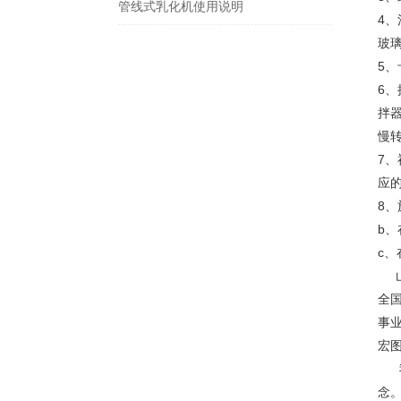
管线式乳化机使用说明
4
玻
5
6
拌
慢
7
应
8
b
c
山
全
事
宏
我
念