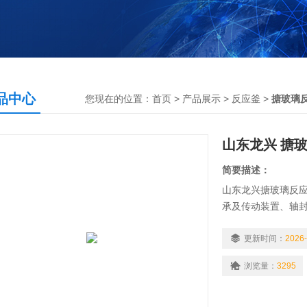
品中心
您现在的位置：
首页
>
产品展示
>
反应釜
>
搪玻璃
山东龙兴 搪
简要描述：
山东龙兴搪玻璃反应
承及传动装置、轴
定。加热形式有电
热等。夹套形式分
更新时间：
2026-
置。 山东龙兴 搪
浏览量：
3295