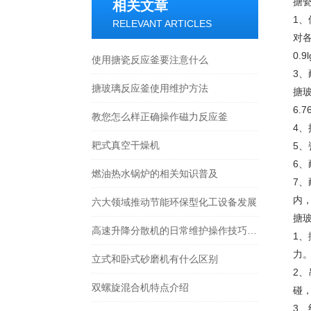
搪
相关文章
1、
RELEVANT ARTICLES
对
0.
使用搪瓷反应釜要注意什么
3、
搪玻璃反应釜使用维护方法
搪
6.
教您怎么样正确操作磁力反应釜
4
耙式真空干燥机
5、
6
燃油热水锅炉的相关知识普及
7
内，
六大领域推动节能环保型化工设备发展
搪
高速升降分散机的日常维护操作技巧分享
1
力
立式和卧式砂磨机有什么区别
2
双螺旋混合机特点介绍
碰
3