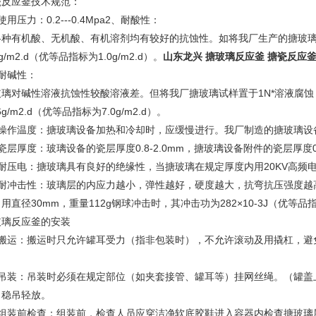
瓷反应釜技术规范：
使用压力：0.2---0.4Mpa2、耐酸性：
各种有机酸、无机酸、有机溶剂均有较好的抗蚀性。如将我厂生产的搪玻璃试样
9lg/m2.d（优等品指标为1.0g/m2.d）。
山东龙兴 搪玻璃反应釜 搪瓷反应釜
耐碱性：
玻璃对碱性溶液抗蚀性较酸溶液差。但将我厂搪玻璃试样置于1N*溶液腐蚀，
76g/m2.d（优等品指标为7.0g/m2.d）。
、操作温度：搪玻璃设备加热和冷却时，应缓慢进行。我厂制造的搪玻璃设备使
瓷层厚度：玻璃设备的瓷层厚度0.8-2.0mm，搪玻璃设备附件的瓷层厚度0.6
、耐压电：搪玻璃具有良好的绝缘性，当搪玻璃在规定厚度内用20KV高频
、耐冲击性：玻璃层的内应力越小，弹性越好，硬度越大，抗弯抗压强度越
用直径30mm，重量112g钢球冲击时，其冲击功为282×10-3J（优等品指标
玻璃反应釜的安装
、搬运：搬运时只允许罐耳受力（指非包装时），不允许滚动及用撬杠，避
。
、吊装：吊装时必须在规定部位（如夹套接管、罐耳等）挂网丝绳。（罐盖
，稳吊轻放。
、组装前检查：组装前，检查人员应穿洁净软底胶鞋进入容器内检查搪玻璃