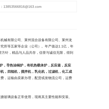
853566816@163.com
工机械有限公司、莱州混合设备有
限公司、莱州龙
研究所等五家等企
业（公司）。年产值达1.1亿，年
营方针，精品与人品共存，信誉与诚信无限，得到
。
炉，导热油锅炉，有机热载体炉，反
应釜，反应
磨机，四辊机，搅拌机
，乳化机，过滤机，化工成
运费，
运输由卖家办理，配货或发物流公司，运费
证搪玻璃设备正常使用，现将其主要性能和安装、