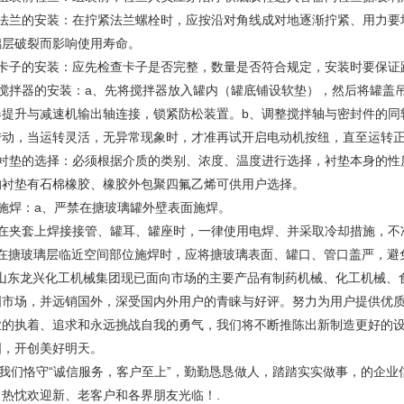
、法兰的安装：在拧紧法兰螺栓时，应按沿对角线成对地逐渐拧紧、用力要
璃层破裂而影响使用寿命。
、卡子的安装：应先检查卡子是否完整，数量是否符合规定，安装时要保证
、搅拌器的安装：a、先将搅拌器放入罐内（罐底铺设软垫），然后将罐盖
器提升与减速机输出轴连接，锁紧防松装置。b、调整搅拌轴与密封件的同
转动，当运转灵活，无异常现象时，才准再试开启电动机按纽，直至运转
、衬垫的选择：必须根据介质的类别、浓度、温度进行选择，衬垫本身的性
的衬垫有石棉橡胶、橡胶外包聚四氟乙烯可供用户选择。
、施焊：a、严禁在搪玻璃罐外壁表面施焊。
、在夹套上焊接接管、罐耳、罐座时，一律使用电焊、并采取冷却措施，不
、在搪玻璃层临近空间部位施焊时，应将搪玻璃表面、罐口、管口盖严，避
东龙兴化工机械集团现已面向市场的主要产品有制药机械、化工机械、
国市场，并远销国外，深受国内外用户的青睐与好评。努力为用户提供优
业的执着、追求和永远挑战自我的勇气，我们将不断推陈出新制造更好的
图，开创美好明天。
们恪守“诚信服务，客户至上”，勤勤恳恳做人，踏踏实实做事，的企业
。热忱欢迎新、老客户和各界朋友光临！.