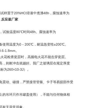
置于20%HCI溶液中煮沸48h，腐蚀速率为
 反应釜厂家
试验温度80℃时间48h。腐蚀速率为
用温度为0－200℃，耐温急变性≥200℃。
-1.8mm。
电火花检查瓷层时，高频电火花不能击穿瓷层。
高，则耐冲击就越好。我厂之玻璃层在规定厚度
为260×10-3J）。
免震动、碰撞，严禁接管管箍、卡子等易损部件受
上的吊环只作吊罐盖使用），不能与任何物体相
层有无异常现象。