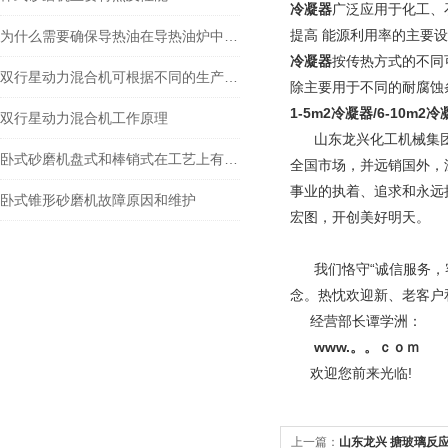
冷凝器
广泛应用于化工、
提高 能源利用率的主要
为什么需要确保导热油在导热油炉中流速安稳？
冷凝器
按传热方式的不同
双行星动力混合机可根据不同的生产工艺选择不同的搅拌桨
除主要用于不同的耐腐蚀
1-5m2冷凝器/6-10m2冷
双行星动力混合机工作原理
山东龙兴化工机械集
卧式砂磨机盘式和棒销式在工艺上有什么不同
全国市场，并远销国外，
事业的执着、追求和永远
卧式锥形砂磨机故障原因和维护
宏图，开创美好明天。
我们恪守“诚信服务，客
念。热忱欢迎新、老客户
经营部长谭学洲：
www.。。ｃｏｍ
欢迎您前来光临!
上一篇：
山东龙兴 搪玻璃反应