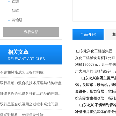
贮罐
储罐
蒸馏塔
查看全部
产品介绍
山东龙兴化工机械集团（
相关文章
兴化工机械设备有限公司
RELEVANT ARTICLES
利税1800万元，几十年
广大用户的信赖与好评，
不饱和树脂成套设备的构成
山东龙兴集团主营产
双行星动力混合机技术原理与结构特点
锅，反应罐，砂磨机，研
套设备，压力容器，非标
纤维素捏合机是各种化工产品的理想设备
按实际发生额收取，货到
双行星混合机运用全过程中疑难问题有哪些？
山东龙兴 不锈钢列管
冷凝器
是将热流体的部分
棒式砂磨机主要特点及性能