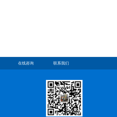
在线咨询
联系我们