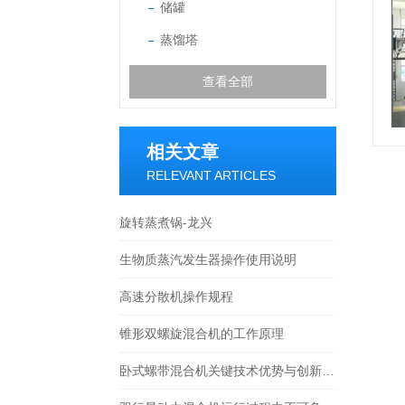
储罐
蒸馏塔
查看全部
相关文章
RELEVANT ARTICLES
旋转蒸煮锅-龙兴
生物质蒸汽发生器操作使用说明
高速分散机操作规程
锥形双螺旋混合机的工作原理
卧式螺带混合机关键技术优势与创新设计