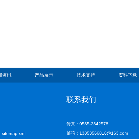
闻资讯
产品展示
技术支持
资料下载
联系我们
传真：0535-2342578
邮箱：13853566816@163.com
司
sitemap.xml