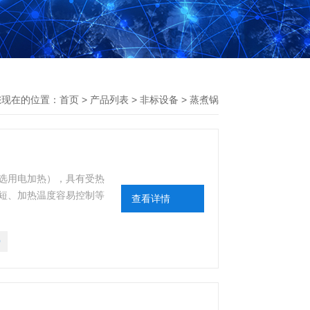
您现在的位置：
首页
>
产品列表
>
非标设备
>
蒸煮锅
选用电加热），具有受热
短、加热温度容易控制等
查看详情
0