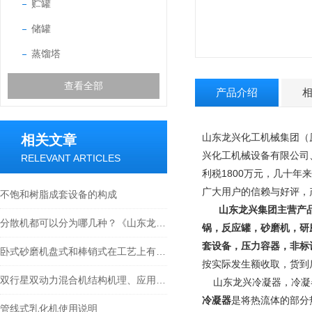
贮罐
储罐
蒸馏塔
查看全部
产品介绍
山东龙兴化工机械集团（
相关文章
兴化工机械设备有限公司
RELEVANT ARTICLES
利税1800万元，几十年
广大用户的信赖与好评，
不饱和树脂成套设备的构成
山东龙兴集团主营产
分散机都可以分为哪几种？《山东龙兴高速分散机》
锅，反应罐，砂磨机，研
套设备，压力容器，非标
卧式砂磨机盘式和棒销式在工艺上有什么不同
按实际发生额收取，货到
双行星双动力混合机结构机理、应用现状与优化方向探究
山东龙兴冷凝器，冷凝
冷凝器
是将热流体的部分
管线式乳化机使用说明