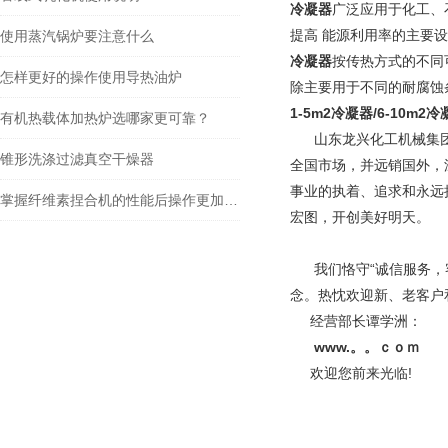
冷凝器
广泛应用于化工、
提高 能源利用率的主要
使用蒸汽锅炉要注意什么
冷凝器
按传热方式的不同
怎样更好的操作使用导热油炉
除主要用于不同的耐腐蚀
1-5m2冷凝器/6-10m2冷
有机热载体加热炉选哪家更可靠？
山东龙兴化工机械集
锥形洗涤过滤真空干燥器
全国市场，并远销国外，
事业的执着、追求和永远
掌握纤维素捏合机的性能后操作更加的安全可靠
宏图，开创美好明天。
我们恪守“诚信服务，客
念。热忱欢迎新、老客户
经营部长谭学洲：
www.。。ｃｏｍ
欢迎您前来光临!