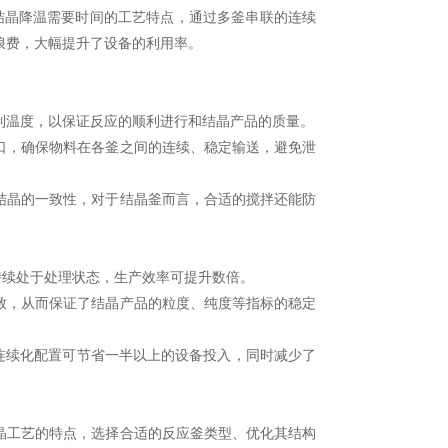
虑了结晶降温需要时间的工艺特点，通过多釜串联的连续
浪费，大幅提升了设备的利用率。
制温度，以保证反应的顺利进行和结晶产品的质量。
口，确保物料在各釜之间的连续、稳定输送，避免泄
结晶的一致性，对于结晶釜而言，合适的搅拌还能防
续处于处理状态，生产效率可提升数倍。
致，从而保证了结晶产品的粒度、纯度等指标的稳定
连续化配置可节省一半以上的设备投入，同时减少了
晶工艺的特点，选择合适的反应釜类型、优化其结构