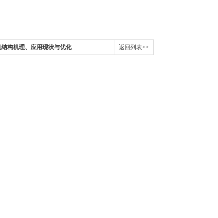
机结构机理、应用现状与优化
返回列表>>