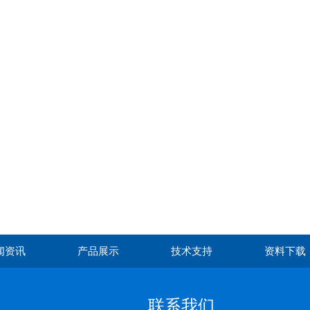
闻资讯
产品展示
技术支持
资料下载
联系我们