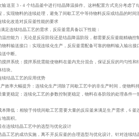
次输送至 3 - 4 个结晶釜中进行结晶降温操作。这种配置方式充分考
程，实现物料的连续处理，避免了间歇工艺中等待物料反应或结晶的时间
连续化改造对反应釜性能的要求
足连续结晶工艺的需求，反应釜需具备以下性能：
的温控能力：无论是反应阶段还是结晶降温阶段，都需要反应釜能精确控
的物料输送接口：实现连续化生产，反应釜需配备可靠的物料输入输出接
输送中断。
的搅拌系统：搅拌系统需能使物料在釜内充分混合，保证反应的均匀性和
体结块。
连续结晶工艺的应用优势
效率大幅提升：连续化生产消除了间歇工艺中的非生产时间，使物料持
质量更稳定：连续化工艺的参数控制更稳定，物料在各阶段的处理条件一
成本降低：相较于传统间歇工艺需要大量的反应釜来满足生产需求，6 釜
占地面积。
釜在连续结晶工艺中的选型与优化设计
结晶工艺的成功实施，离不开反应釜的合理选型与优化设计。针对连续结