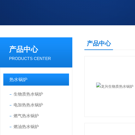
产品中心
产品中心
PRODUCTS CENTER
热水锅炉
生物质热水锅炉
电加热热水锅炉
燃气热水锅炉
燃油热水锅炉