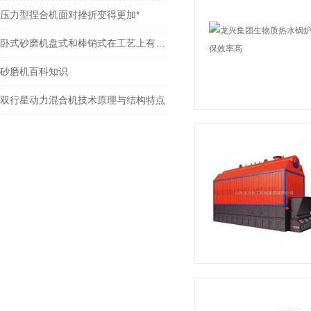
压力型捏合机面对挫折变得更加*
卧式砂磨机盘式和棒销式在工艺上有什么不同
砂磨机百科知识
双行星动力混合机技术原理与结构特点