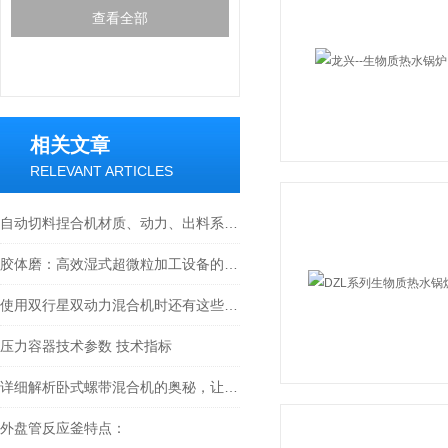
查看全部
相关文章
RELEVANT ARTICLES
自动切料捏合机材质、动力、出料系统选型要点详解
胶体磨：高效湿式超微粒加工设备的技术解析
使用双行星双动力混合机时还有这些需要注意
压力容器技术参数 技术指标
详细解析卧式螺带混合机的奥秘，让您了解它的魅力所在
外盘管反应釜特点：