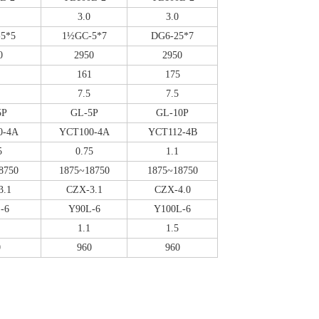
3.0
3.0
5*5
1½GC-5*7
DG6-25*7
0
2950
2950
161
175
7.5
7.5
5P
GL-5P
GL-10P
0-4A
YCT100-4A
YCT112-4B
5
0.75
1.1
8750
1875~18750
1875~18750
3.1
CZX-3.1
CZX-4.0
-6
Y90L-6
Y100L-6
1.1
1.5
0
960
960