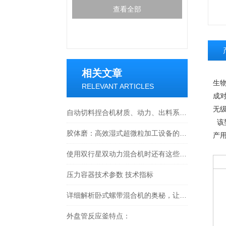
查看全部
相关文章
生
RELEVANT ARTICLES
成
无
自动切料捏合机材质、动力、出料系统选型要点详解
该
胶体磨：高效湿式超微粒加工设备的技术解析
产
使用双行星双动力混合机时还有这些需要注意
压力容器技术参数 技术指标
详细解析卧式螺带混合机的奥秘，让您了解它的魅力所在
外盘管反应釜特点：