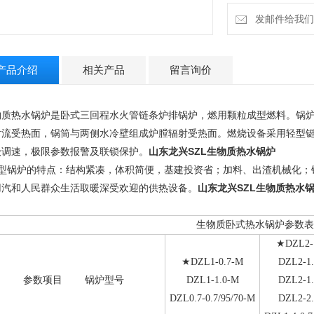
发邮件给我们：13
产品介绍
相关产品
留言询价
物质热水锅炉是卧式三回程水火管链条炉排锅炉，燃用颗粒成型燃料。锅
对流受热面，锅筒与两侧水冷壁组成炉膛辐射受热面。燃烧设备采用轻型
级调速，极限参数报警及联锁保护。
山东龙兴SZL生物质热水锅炉
型锅炉的特点：结构紧凑，体积简便，基建投资省；加料、出渣机械化；
用汽和人民群众生活取暖深受欢迎的供热设备。
山东龙兴SZL生物质热水
生物质卧式热水锅炉参数表
★DZL2-
★DZL1-0.7-M
DZL2-1
参数项目
锅炉型号
DZL1-1.0-M
DZL2-1
DZL0.7-0.7/95/70-M
DZL2-2