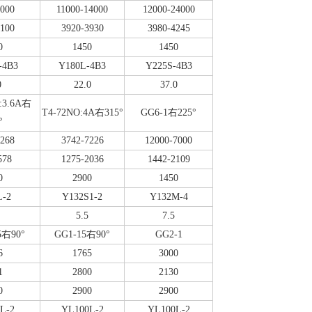
9000
11000-14000
12000-24000
3100
3920-3930
3980-4245
0
1450
1450
-4B3
Y180L-4B3
Y225S-4B3
0
22.0
37.0
O:3.6A右
T4-72NO:4A右315°
GG6-1右225°
°
5268
3742-7226
12000-7000
578
1275-2036
1442-2109
0
2900
1450
L-2
Y132S1-2
Y132M-4
5.5
7.5
5右90°
GG1-15右90°
GG2-1
6
1765
3000
1
2800
2130
0
2900
2900
L-2
YL100L-2
YL100L-2