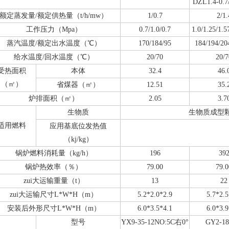
DZL1.4-0.7
额定蒸发量/额定供热量（t/h/mw）
1/0.7
2/1.
工作压力（Mpa）
0.7/1.0/0.7
1.0/1.25/1.5
蒸汽温度/额定出水温度（℃）
170/184/95
184/194/20
给水温度/回水温度（℃）
20/70
20/7
受热面积
本体
32.4
46.
（㎡）
省煤器（㎡）
12.51
35.
炉排面积（㎡）
2.05
3.7
生物质
生物质成型颗粒燃料
适用燃料
应用基底位发热值
（kj/kg）
锅炉燃料消耗量（kg/h）
196
39
锅炉热效率（％）
79.00
79.0
zui大运输重量（t）
13
22
zui大运输尺寸L*W*H（m）
5.2*2.0*2.9
5.7*2.5
安装后外形尺寸L*W*H（m）
6.0*3.5*4.1
6.0*3.9
型号
YX9-35-12NO:5C右0°
GY2-1