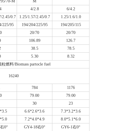
/95/70-M
M
4
4/2.8
6/4.2
7/2.45/0.7
1.25/1.57/2.45/0.7
1.25/1.6/1.0
4/225/95
194/204/225/95
194/205/115
0
20/70
20/70
0
106.89
126.7
2
38.5
78.5
0
5.30
8.32
/Biomass partocle fuel
16240
2
784
1176
0
79.00
79.00
30
23
*3.5
6.6*2.6*3.6
7.3*3.2*3.6
*5.0
7.2*4.0*4.9
8.0*5.1*6.0
8右0°
GY4-18右0°
GY6-1右0°