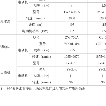
电动机
功率（kw）
/
1.5
型号
1W2.4-10.5
1½GC-
转速（r/min）
2900
295
给水泵
扬程（m）
105
115
电动机功率（kW）
2.2
7.5
型号
ZW-766A
GL-
型号
YD90L-8/4
YCT10
调速箱
电动机
功率（kw）
0.75
0.7
转速（r/min）
1035~2070
1875~1
型号
CZX-3.1
CZX-
型号
Y90L-6
Y90L
出渣机
电动机
功率（kw）
1.1
1.1
转速（r/min）
960
96
：1、上述参数多有变动，均以产品订货占同和出厂资料为准。
：