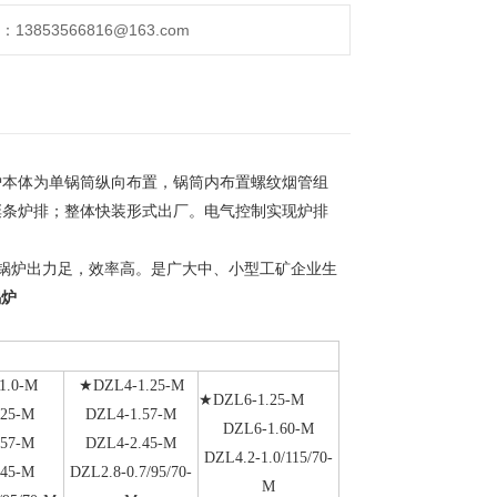
853566816@163.com
炉本体为单锅筒纵向布置，锅筒内布置螺纹烟管组
铤条炉排；整体快装形式出厂。电气控制实现炉排
锅炉出力足，效率高。是广大中、小型工矿企业生
锅炉
1.0-M
★DZL4-1.25-M
★DZL6-1.25-M
.25-M
DZL4-1.57-M
DZL6-1.60-M
.57-M
DZL4-2.45-M
DZL4.2-1.0/115/70-
.45-M
DZL2.8-0.7/95/70-
M