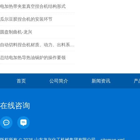
电加热带夹套真空捏合机结构形式
瓜尔豆胶捏合机的安装环节
圆盘制曲机-龙兴
自动切料捏合机材质、动力、出料系统选型要点详解
总结电加热导热油锅炉的操作要领
首页
公司简介
新闻资讯
产
在线咨询
版权所有 © 2026 山东龙兴化工机械集团有限公司
sitemap.xml