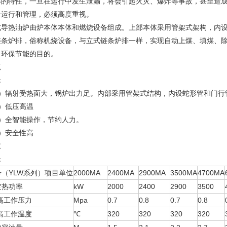
爆的特性，一旦在运行中发生泄漏，将会引起火灾、爆炸等事故，甚至造
全运行和管理，必须高度重视。
式导热油炉由炉本体本体和燃烧设备组成。上部本体采用管架式架构，内
链条炉排，俗称机烧设备，与立式链条炉排一样，实现自动上煤、填煤、
了环保节能的目的。
点
辑
1）辐射受热面大，锅炉出力足。内部采用管架式结构，内设蛇形管和门行
2）低压高温
3）全智能操作，节约人力。
4）安全性高
数
辑
号（YLW系列）项目单位
2000MA
2400MA
2900MA
3500MA
4700MA
定热功率
kW
2000
2400
2900
3500
i高工作压力
Mpa
0.7
0.8
0.7
0.8
i高工作温度
℃
320
320
320
320