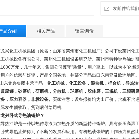
发邮件给我们：13
产品介绍
相关产品
留言询价
东龙兴化工机械集团（原名：山东省莱州市化工机械厂）公司下设莱州化
化工机械设备有限公司、莱州化工机械设备研究所、莱州市特种导热油炉研
税1800万元，几十年来，集团公司遵守“质量*，用户至上，以诚为本”的
大用户的信赖与好评，产品全国各地，并部分产品出口东南亚及欧洲地区
山东龙兴集团主营产品
：
化工机械，化工设备，混合机，捏合机，导热油
，反应罐，砂磨机，研磨机，分散机，球磨机，胶体磨，三辊机，三辊研
设备，压力容器，非标设备。
买家注意：设备报价均为出厂价，含税不含
实际发生额收取，货到后付给司机.
东龙兴卧式导热油锅炉
?
式导热油炉是一种以热传导液为加热介质的新型特种锅炉。具有低压高温
，卧式导热油炉得到了不断的发展和应用。有机热载体炉的工作压力虽然