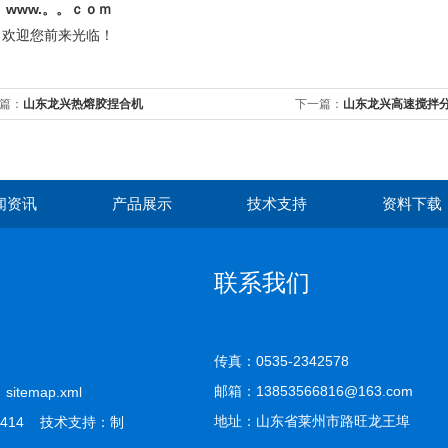
www.。。ｃｏｍ
迎您前来光临！
篇：
山东龙兴热熔胶捏合机
下一篇：
山东龙兴高速搅拌
闻资讯
产品展示
技术支持
资料下载
联系我们
传真：0535-2342578
邮箱：13853566816@163.com
司
sitemap.xml
地址：山东省莱州市路旺龙王埠
414 技术支持：
制