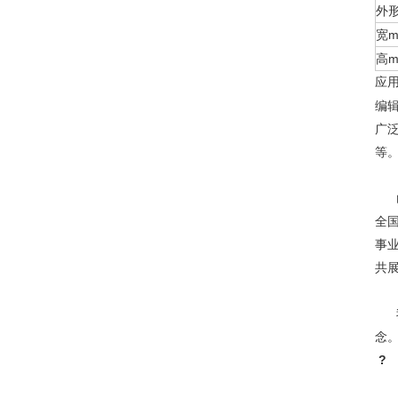
外
宽
高
应
编
广
等
山
全
事
共
我
念
?
经