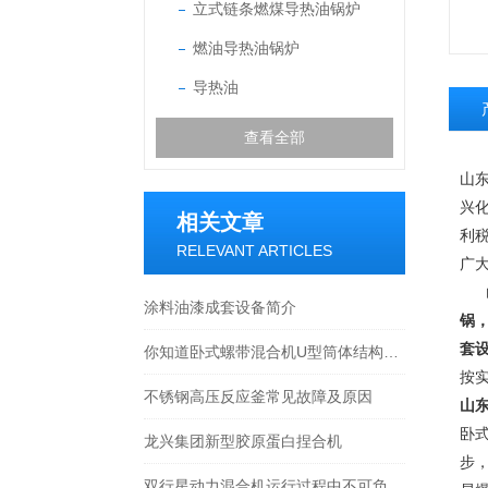
立式链条燃煤导热油锅炉
燃油导热油锅炉
导热油
查看全部
山
兴
相关文章
利
RELEVANT ARTICLES
广
涂料油漆成套设备简介
锅
套
你知道卧式螺带混合机U型筒体结构和作用吗
按
不锈钢高压反应釜常见故障及原因
山
卧
龙兴集团新型胶原蛋白捏合机
步
双行星动力混合机运行过程中不可负荷过多，将产生不可逆反的后果