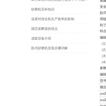
易
安
砂磨机百科知识
卧
温度对捏合机生产效率的影响
用
到
固态发酵器的优点
特
编
成套设备介绍
（
卧式砂磨机安装步骤详解
（
（
（
参
编
型
额
zu
zu