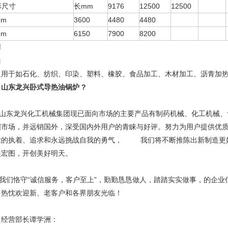
形尺寸
长mm
9176
12500
12500
mm
3600
4480
4480
mm
6150
7900
8200
用
辑
泛用于如石化、纺织、印染、塑料、橡胶、食品加工、木材加工、沥青加
。
山东龙兴卧式导热油锅炉
?
东龙兴化工机械集团现已面向市场的主要产品有制药机械、化工机械、
国市场，并远销国外，深受国内外用户的青睐与好评。努力为用户提供优
业的执着、追求和永远挑战自我的勇气， 我们将不断推陈出新制造更
展宏图，开创美好明天。
们恪守“诚信服务，客户至上”，勤勤恳恳做人，踏踏实实做事，的企业
。热忱欢迎新、老客户和各界朋友光临！
营部长谭学洲：