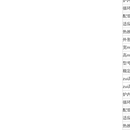
炉
循
配
适
热
外
宽
高
型
额
zu
zu
炉
循
配
适
热