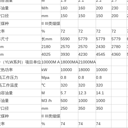
内容油量
M
1.5
2.1
2.2
2.7
环油量
M/h
160
160
200
230
管口径
mm
150
150
150
200
应煤种
II III类烟煤
效率
%
72
72
72
72
形尺寸
长mm
5590
5779
5779
5779
mm
2180
2570
2570
2430
2780
mm
4025
3930
4230
4545
4360
号（YLW系列）项目单位
10000M A
18000MA
21000MA
定热功率
kW
10000
18000
10000
i高工作压力
Mpa
0.8
0.8
0.8
i高工作温度
℃
320
320
320
内容油量
M
5.7
12.3
14.1
环油量
M3 /h
500
1000
1000
管口径
mm
250
350
350
应煤种
II III类烟煤
效率
%
74
74
74