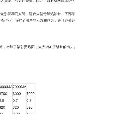
成人员伤亡和财产损失。因此，对有机热载体炉的
设蛇形管和门兴管，适合大型号导热油炉。下部采
除渣作业，节省了用户的人力和物力，并且充分达
管，增加了辐射受热面，大大增加了锅炉的出力。
6000MA
7000MA
4700
6000
7000
0.8
0.7
0.8
320
320
320