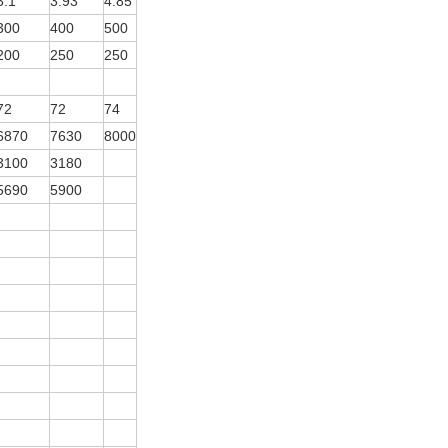
3.1
3.93
4.85
300
400
500
200
250
250
72
72
74
6870
7630
8000
3100
3180
5690
5900