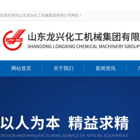
欢迎您来到山东龙兴化工机械集团有限公司网站！
网站首页
关于我们
新闻资讯