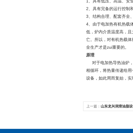
1、具有低压、高温、安
2、具有完备的运行控制
3、结构合理、配套齐全
4、由于电加热有机热载
低，炉内介质温度高，且
亡。所以，对有机热载体
全生产才是zui重要的。
原理
对于电加热导热油炉
相循环，将热量传递给用
设备，如此周而复始，实
上一篇：
山东龙兴润滑油脂设