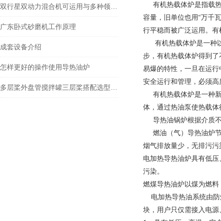
有机热载体炉是指载热工
双行星双动力混合机可运用与多种领域，满足不同的生产需求
容量，旧单位也用“万千瓦/
广东卧式砂磨机工作原理
行平稳而被广泛运用。有
有机热载体炉是一种以
成套设备介绍
步，有机热载体炉得到了
怎样更好的操作使用导热油炉
易爆的特性，一旦在运行
安全运行和管理，必须高
多层桨外盘管搅拌罐三层桨搭配选型方案
有机热载体炉是一种新
体，通过热油泵使热载体
导热油锅炉根据介质不
燃油（气）导热油炉
烟气排放量少，无排污污
电加热导热油炉具有低压
污染。
燃煤导热油炉以煤为燃料
电加热导热油系统由防爆
块，用户只仅需接入电源