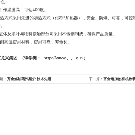
特点：
400
工作温度高，可达
度。
热方式采用先进的加热方式（俗称*加热器），安全、防爆、可靠，可控
录。
缸体及浆叶与物料接触部分均采用不锈钢制成，确保产品质量。
耐高温密封材料，密封可靠，寿命长。
http://
www.。。ｃｎ
东龙兴集团
（谭学洲：
）
篇：
齐全燃油蒸汽锅炉 技术先进
下一篇：
齐全电加热有机热