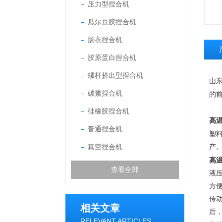
压力型捏合机
瓜尔豆胶捏合机
肠衣捏合机
胶原蛋白捏合机
螺杆挤出型捏合机
山
碳素捏合机
的
硅橡胶捏合机
高温
普通捏合机
塑
真空捏合机
产
高温
查看全部
液
方
传
相关文章
后
RELEVANT ARTICLES