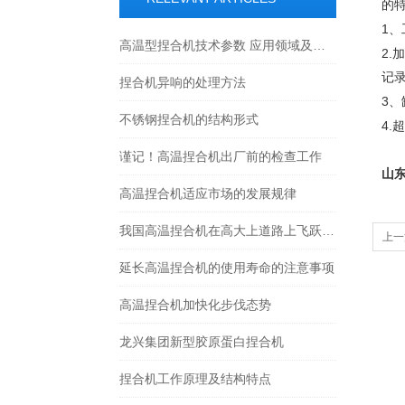
的
1
、
高温型捏合机技术参数 应用领域及产品特点
2.
加
记
捏合机异响的处理方法
3
、
不锈钢捏合机的结构形式
4.
超
谨记！高温捏合机出厂前的检查工作
山
高温捏合机适应市场的发展规律
我国高温捏合机在高大上道路上飞跃式发展
上一
延长高温捏合机的使用寿命的注意事项
高温捏合机加快化步伐态势
龙兴集团新型胶原蛋白捏合机
捏合机工作原理及结构特点