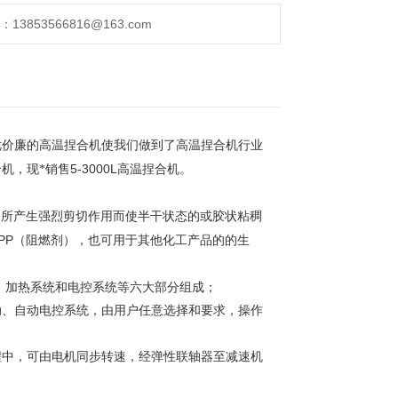
853566816@163.com
优价廉的高温捏合机使我们做到了高温捏合机行业
5-3000L
机，现*销售
高温捏合机。
）所产生强烈剪切作用而使半干状态的或胶状粘稠
PP
（阻燃剂），也可用于其他化工产品的的生
、加热系统和电控系统等六大部分组成；
动、自动电控系统，由用户任意选择和要求，操作
程中，可由电机同步转速，经弹性联轴器至减速机