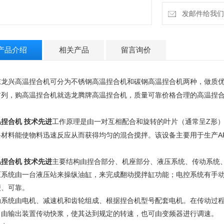
发邮件给我们：13
产品介绍
相关产品
留言询价
东龙兴高温捏合机可分为不锈钢高温捏合机和碳钢高温捏合机两种，做质
前列，购高温捏合机就选龙腾牌高温捏合机，质量可靠价格合理的高温捏合
捏合机 技术先进
Z
工作原理是由一对互相配合和旋转的叶片（通常呈
形
A
料材料能使物料迅速反应从而获得均匀的混合搅拌。该设备主要用于生产
。
捏合机 技术先进
主要结构由捏合部分、机座部分、液压系统、传动系统
压系统由一台液压站来操纵油缸，来完成翻动搅拌缸功能；电控系统有手
便、可靠。
动系统由电机、减速机和齿轮组成、根据捏合机型号配套电机。在传动过
，由输出装置传动快浆，使其达到规定的转速，也可由变频器进行调速。