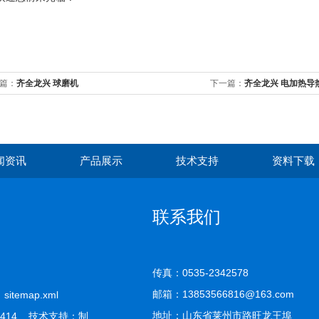
篇：
齐全龙兴 球磨机
下一篇：
齐全龙兴 电加热导
闻资讯
产品展示
技术支持
资料下载
联系我们
传真：0535-2342578
邮箱：13853566816@163.com
司
sitemap.xml
地址：山东省莱州市路旺龙王埠
414 技术支持：
制