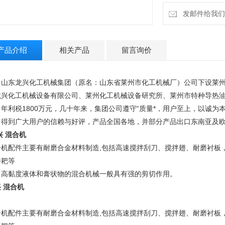
发邮件给我们：13
产品介绍
相关产品
留言询价
东龙兴化工机械集团（原名：山东省莱州市化工机械厂）公司下设莱州
龙兴化工机械设备有限公司、莱州化工机械设备研究所、莱州市特种导热油
，年利税1800万元，几十年来，集团公司遵守“质量*，用户至上，以诚为
，得到广大用户的信赖与好评，产品全国各地，并部分产品出口东南亚及
兴 混合机
合机配件
主要有耐磨合金材料制造,包括高速搅拌刮刀、搅拌翅、
耐磨衬板
拌耙等
、高黏度液体和膏状物的
混合机械
一般具有强的剪切作用。
 混合机
合机配件
主要有耐磨合金材料制造,包括高速搅拌刮刀、搅拌翅、
耐磨衬板