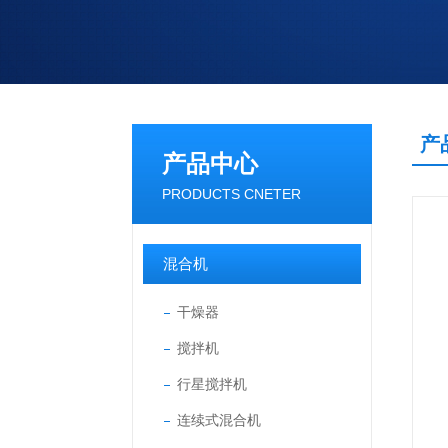
产
产品中心
PRODUCTS CNETER
混合机
干燥器
搅拌机
行星搅拌机
连续式混合机