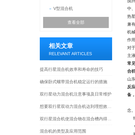
搅
V型混合机
中
热
查看全部
兼
机
作
相关文章
对
RELEVANT ARTICLES
主
常
提高行星混合机效率和寿命的技巧
合
山
确保卧式螺带混合机稳定运行的措施
反
双行星动力混合机注意事项及日常维护
备
我
想要双行星双动力混合机达到理想效果，注意事项要牢记！
念
经
双行星混合机使混合物在混合槽内得到充分的分散和混合
混合机的类型及应用范围
欢