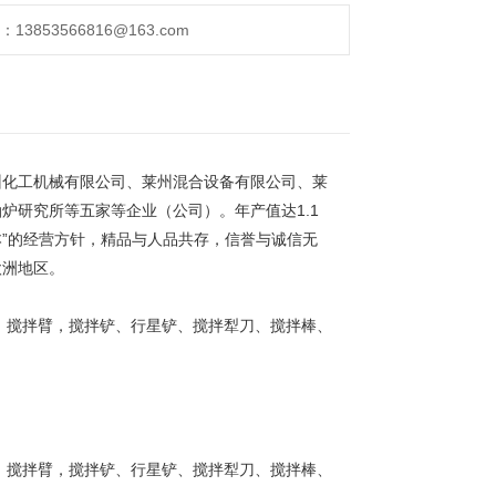
853566816@163.com
化工机械有限公司、莱州混合设备有限公司、莱
炉研究所等五家等企业（公司）。年产值达1.1
本”的经营方针，精品与人品共存，信誉与诚信无
欧洲地区。
，搅拌臂，搅拌铲、行星铲、搅拌犁刀、搅拌棒、
，搅拌臂，搅拌铲、行星铲、搅拌犁刀、搅拌棒、