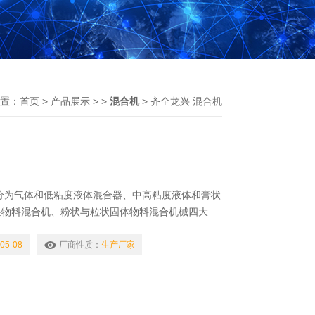
置：
首页
>
产品展示
> >
混合机
> 齐全龙兴 混合机
分为气体和低粘度液体混合器、中高粘度液体和膏状
性物料混合机、粉状与粒状固体物料混合机械四大
混合器特点是结构简单，且无转动部件，维护检修量
05-08
厂商性质：
生产厂家
混合机械又分为气流搅拌、管道混合、射流混合和强
。