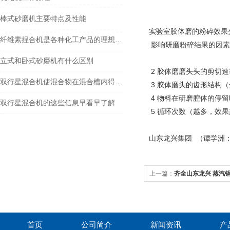
棒式砂磨机主要特点及性能
实验室胶体磨的粉碎效果
纤维素捏合机是各种化工产品的理想设备
影响研磨粉碎结果的因素
立式和卧式砂磨机有什么区别
2 胶体磨磨头头的剪切速
双行星混合机使混合物在混合槽内得到充分的分散和混合
3 胶体磨头的齿形结构
4 物料在研磨腔体的停
双行星混合机的这些信息早看早了解
5 循环次数（越多，效
山东龙兴集团 （谭学洲
上一篇：
齐全山东龙兴 蒸汽
首页
公司简介
新闻资讯
产