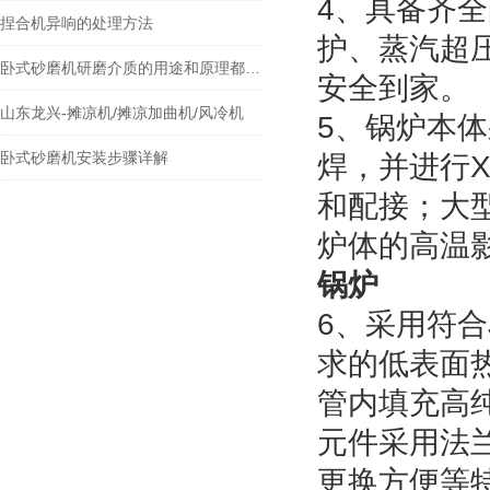
4、具备齐
捏合机异响的处理方法
护、蒸汽超
卧式砂磨机研磨介质的用途和原理都有哪些？
安全到家。
山东龙兴-摊凉机/摊凉加曲机/风冷机
5、锅炉本
卧式砂磨机安装步骤详解
焊，并进行
和配接；大
炉体的高温
锅炉
6、采用符合
求的低表面
管内填充高
元件采用法
更换方便等