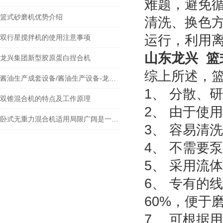
难题，避免
篮式砂磨机优势介绍
清洗、换色
运行，利用
双行星搅拌机的使用注意事项
山东龙兴 篮
龙兴集团新型胶原蛋白捏合机
综上所述，篮
酱油生产成套设备/酱油生产设备-龙兴新品
1、 分散、
双锥混合机的特点及工作原理
2、 由于使
卧式无重力混合机适用局限广阔是一款服从*的混合机
3、 容易清
4、 不需要
5、 采用流
6、 专有的
60%，便于
7、 可根据