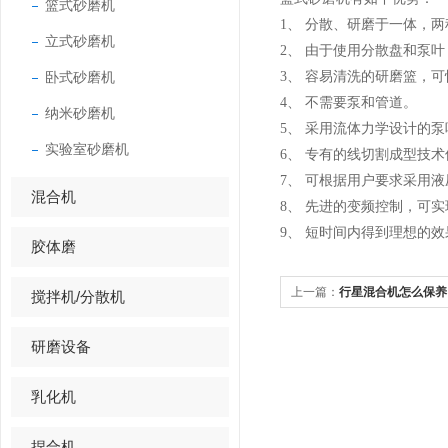
篮式砂磨机
1、 分散、研磨于一体，
立式砂磨机
2、 由于使用分散盘和泵
卧式砂磨机
3、 容易清洗的研磨篮，
4、 不需要泵和管道。
纳米砂磨机
5、 采用流体力学设计的
实验室砂磨机
6、 专有的线切割成型技
7、 可根据用户要求采用
混合机
8、 先进的变频控制，可
9、 短时间内得到理想的效
胶体磨
上一篇：
行星混合机怎么保养
搅拌机/分散机
研磨设备
乳化机
捏合机