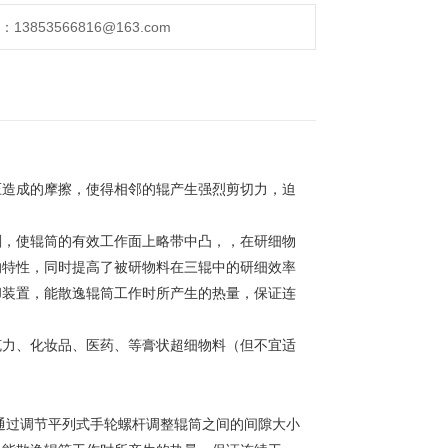
853566816@163.com
压造成的摩擦，使得相邻的辊产生强烈剪切力，迫
削，使辊筒的有效工作面上略带中凸，，在研细物
的特性，同时提高了被研物料在三辊中的研细效率
却装置，能散逸辊筒工作时所产生的热量，保证连
克力、化妆品、医药、等膏状超细物料（但不宜适
通过调节平列式手轮螺杆调整辊筒之间的间隙大小