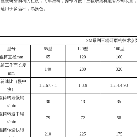
调整被研磨物料的粒度，简单准确，操作方便；三辊研磨机配有冷却装置
；适用于多品种，易换色。
SM系列三辊研磨机技术参
型号
65型
120型
160型
辊筒直径mm
65
120
160
辊筒工作面长度
140
280
320
mm
辊筒速比（慢中
1:2.67:7.1
1:3:9
1:2.4:4.98
快）
辊筒转速慢辊
30
13
35
r/min
辊筒转速中辊
79
72
58
r/min
辊筒转速快辊
210
225
175