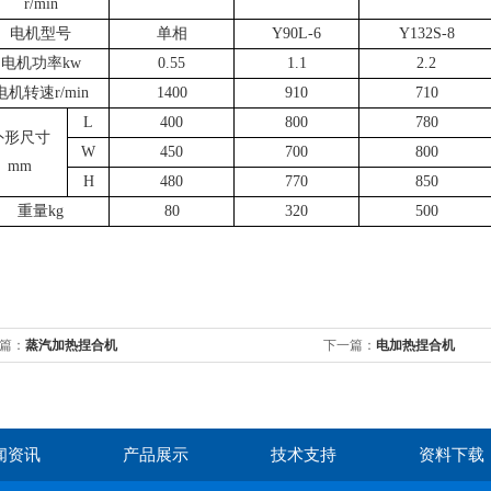
r/min
电机型号
单相
Y90L-6
Y132S-8
电机功率kw
0.55
1.1
2.2
电机转速r/min
1400
910
710
L
400
800
780
外形尺寸
W
450
700
800
mm
H
480
770
850
重量kg
80
320
500
篇：
蒸汽加热捏合机
下一篇：
电加热捏合机
闻资讯
产品展示
技术支持
资料下载