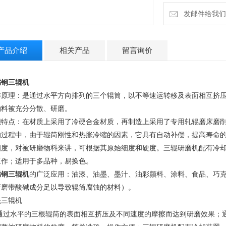
发邮件给我们：13
产品介绍
相关产品
留言询价
锈钢三辊机
作原理：是通过水平方向排列的三个辊筒，以不等速运转移及表面相互挤
物料被充分分散、研磨。
能特点：在材质上采用了冷硬合金材质，再制造上采用了专用轧辊磨床磨
的过程中，由于辊筒刚性和热胀冷缩的因素，它具有自动补偿，提高寿命
细度，对被研磨物料来讲，可根据其原始细度和硬度。三辊研磨机配有冷
工作；适用于多品种，易换色。
锈钢三辊机
的广泛应用：油漆、油墨、墨汁、油彩颜料、涂料、食品、巧
研磨带酸碱成分足以导致辊筒腐蚀的材料）。
瓷三辊机
通过水平的三根辊筒的表面相互挤压及不同速度的摩擦而达到研磨效果；