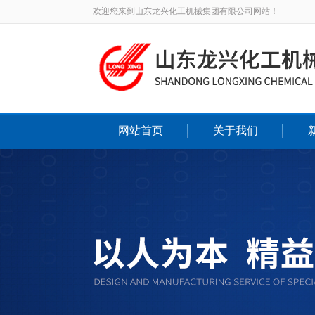
欢迎您来到山东龙兴化工机械集团有限公司网站！
网站首页
关于我们