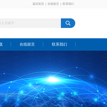
返回首页
|
在线留言
|
联系我们
载
在线留言
联系我们