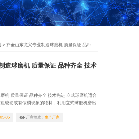
机
> 齐全山东龙兴专业制造球磨机 质量保证 品种齐全 技术先进
制造球磨机 质量保证 品种齐全 技术
磨机 质量保证 品种齐全 技术先进 立式球磨机适合
较粗较硬或有假稠现象的物料，利用立式球磨机磨出
颗粒细微，立式球磨机也可将几种物料极均匀的混合
05-05
厂商性质：
生产厂家