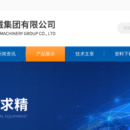
新闻资讯
产品展示
技术文章
资料下