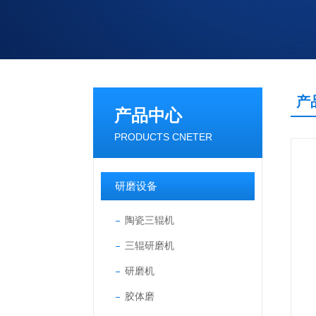
产
产品中心
PRODUCTS CNETER
研磨设备
陶瓷三辊机
三辊研磨机
研磨机
胶体磨