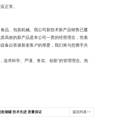
度应正常。
。
食品、包装机械。我公司新技术新产品销售已覆
优质高效的新产品是本公司一贯的经营理念，凭着
的设备以答谢新老客户的厚爱，我们将与您携手共
，追求科学、严谨、务实、创新”的管理理念。热
造储罐 技术先进 质量保证
返回列表>>