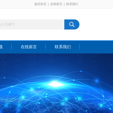
返回首页
|
在线留言
|
联系我们
载
在线留言
联系我们