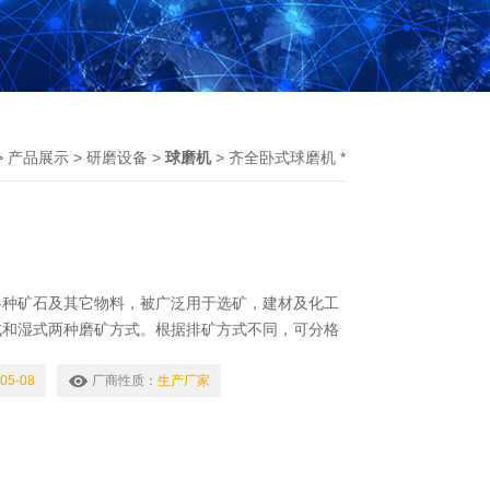
>
产品展示
>
研磨设备
>
球磨机
> 齐全卧式球磨机 *
各种矿石及其它物料，被广泛用于选矿，建材及化工
式和湿式两种磨矿方式。根据排矿方式不同，可分格
。根据筒体形状可分为短筒球磨机、长筒球磨机、管
种。卧式球磨机 *
05-08
厂商性质：
生产厂家