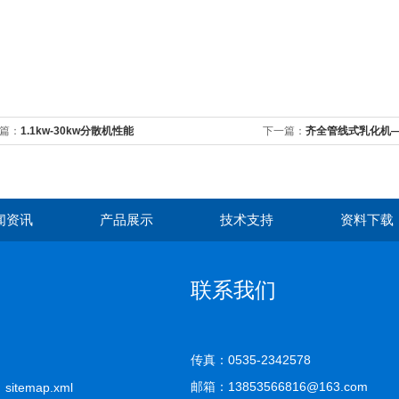
篇：
1.1kw-30kw分散机性能
下一篇：
齐全管线式乳化机—
闻资讯
产品展示
技术支持
资料下载
联系我们
传真：0535-2342578
邮箱：13853566816@163.com
司
sitemap.xml