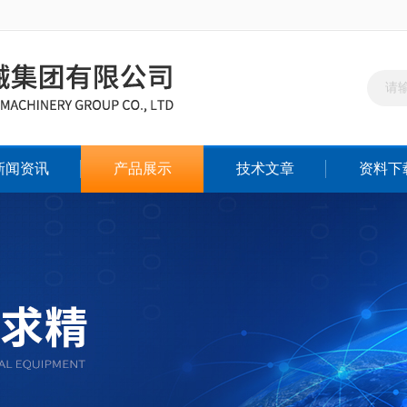
新闻资讯
产品展示
技术文章
资料下