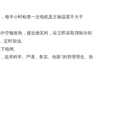
常，每半小时检查一次电机及主轴温度不大于
现中空轴发热，接近烧瓦时，应立即采取强制冷却
度，定时加油。
拉下电闸。
条，追求科学、严谨、务实、创新”的管理理念。热