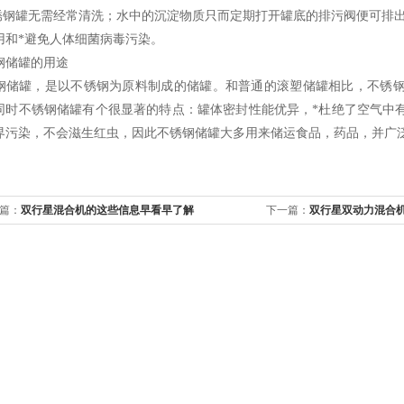
不锈钢罐无需经常清洗；水中的沉淀物质只而定期打开罐底的排污阀便可排出
用和*避免人体细菌病毒污染。
钢储罐的用途
钢储罐，是以不锈钢为原料制成的储罐。和普通的滚塑储罐相比，不锈
同时不锈钢储罐有个很显著的特点：罐体密封性能优异，*杜绝了空气中
界污染，不会滋生红虫，因此不锈钢储罐大多用来储运食品，药品，并广
篇：
双行星混合机的这些信息早看早了解
下一篇：
双行星双动力混合
这些!