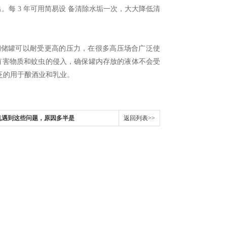
。每 3 年可用简易设 备清除水垢一次，大大降低清
钢储罐可以耐受更高的压力，在很多高压场合广泛使
有害物质和蚊虫的侵入，确保罐内存放的液体不会受
泛的用于酿酒业和乳业。
机遇到这些问题，原因多半是
返回列表>>