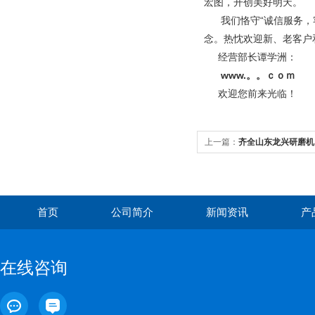
宏图，开创美好明天。
我们恪守“诚信服务
念。热忱欢迎新、老客户
经营部长谭学洲：
www.。。ｃｏｍ
欢迎您前来光临！
上一篇：
齐全山东龙兴研磨机 
证
首页
公司简介
新闻资讯
产
在线咨询