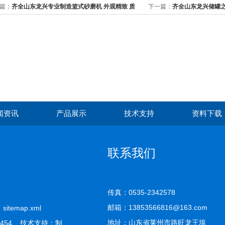
篇：
齐全山东龙兴专业制造篮式砂磨机 外观精致 质
下一篇：
齐全山东龙兴储罐之
证 技术先进
质量保证
闻资讯
产品展示
技术支持
资料下载
联系我们
传真：0535-2342578
邮箱：13853566816@163.com
司
sitemap.xml
地址：山东省莱州市路旺龙王埠
454 技术支持：
制