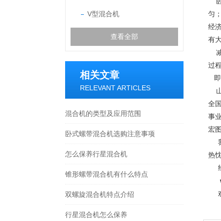
卧
V型混合机
匀
经
查看全部
有
减
过
相关文章
即
RELEVANT ARTICLES
山
全
混合机的类型及应用范围
事
宏
卧式螺带混合机选购注意事项
我
怎么保养行星混合机
热
经
锥形螺带混合机有什么特点
欢
双螺旋混合机特点介绍
行星混合机怎么保养