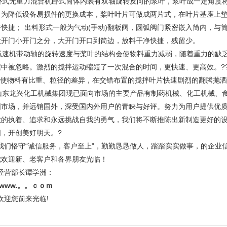
式无重力混合机卧式筒体内装有双轴旋转反向的浆叶，浆叶成一定角度将
；为降低设备易损件的更换成本，桨叶叶片可做成两片式，在叶片基座上
济快捷； 出料形式一般为气动(手动)翻板阀，圆弧阀门紧密嵌入筒内，与
大开门小开门之分，大开门开口到筒边，放料干净快捷，残留少。
速机带动轴的旋转速度与桨叶的结构会使物料重力减弱，随着重力的缺乏
程中被忽略。激烈的搅拌运动缩短了一次混合的时间，更快速、更高效。
?
使物料有比重、粒径的差异，在交错布置的搅拌叶片快速剧烈的翻腾抛洒
东龙兴化工机械集团现已面向市场的主要产品有制药机械、化工机械、食
国市场，并远销国外，深受国内外用户的青睐与好评。努力为用户提供优
业的执着、追求和永远挑战自我的勇气，我们将不断推陈出新制造更好的
图，开创美好明天。
?
们恪守“诚信服务，客户至上”，勤勤恳恳做人，踏踏实实做事，的企业信
忱欢迎新、老客户和各界朋友光临！
营部长谭学洲：
www.。。ｃｏｍ
迎您前来光临!