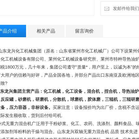
发邮件给我们：13
产品介绍
相关产品
留言询价
东龙兴化工机械集团（原名：山东省莱州市化工机械厂）公司下设莱州
兴化工机械设备有限公司、莱州化工机械设备研究所、莱州市特种导热油炉
利税1800万元，几十年来，集团公司遵守“质量*，用户至上，以诚为本”
广大用户的信赖与好评，产品全国各地，并部分产品出口东南亚及欧洲地
精致
?
东龙兴集团主营产品：
化工机械，化工设备，混合机，捏合机，导热油炉
，反应罐，砂磨机，研磨机，分散机，球磨机，胶体磨，三辊机，三辊研
设备，压力容器，非标设备。
买家注意：设备报价均为出厂价，含税不含
实际发生额收取，货到后付给司机.
式无重力混合机广泛用于干粉砂浆、化工、农药、洗涤剂、颜料食品、味
胶添加剂等粉料的干燥与混合。
山东龙兴双轴无重力混合机 品质 技术先进