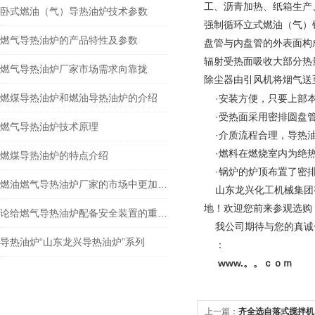
工、沥青加热、纸箱生产、
卧式燃油（气）导热油炉技术参数
强制循环立式燃油（气）
燃气导热油炉的产品特性及参数
盘管与内盘管的外表面构
辐射受热面吸收大部分热
燃气导热油炉厂家市场需求向靠拢
除尘器由引风机将烟气送
燃煤导热油炉和燃油导热油炉的介绍
·安装方便，只要上部本
·受热面采用密排圆盘管
燃气导热油炉技术原理
·介质流程合理，导热油
·燃料在燃烧室内为绝热
燃煤导热油炉的特点介绍
·锅炉的炉顶布置了密排
燃油燃气导热油炉厂家的市场中更加稳固
山东龙兴化工机械集团有
地！欢迎您前来参观选购
论给燃气导热油炉配备安全装置的重要性
我公司期待与您的真诚
导热油炉“山东龙兴导热油炉”系列
：
www.。。ｃｏｍ
上一篇：
齐全选自落式搅拌机