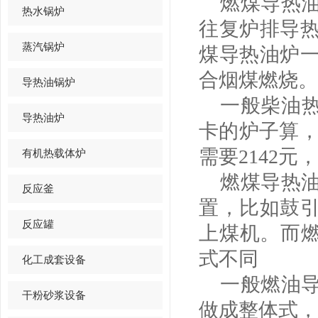
燃煤导热油
热水锅炉
往复炉排导
蒸汽锅炉
煤导热油炉
合烟煤燃烧。
导热油锅炉
一般柴油热值为1
导热油炉
卡的炉子算，柴
需要2142元
有机热载体炉
燃煤导热油
反应釜
置，比如鼓
反应罐
上煤机。而燃
式不同
化工成套设备
一般燃油导
干粉砂浆设备
做成整体式，