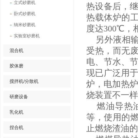
立式砂磨机
热设备后，
卧式砂磨机
热载体炉的
纳米砂磨机
度达300℃，
实验室砂磨机
另外液相输
受热，而无
混合机
电、节水、
胶体磨
现已广泛用
搅拌机/分散机
炉，电加热炉
烧装置不一
研磨设备
燃油导热油
乳化机
等，使用的
止燃烧渣油
捏合机