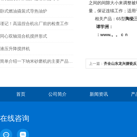
之间的间隙大小来调整被
量，保证连续工作；适用
卧式燃油撬装式导热油炉
相关产品：65型
陶瓷
谨记！高温捏合机出厂前的检查工作
谭学洲：
：
www.。。ｃｎ
同心双轴混合机搅拌形式
液压升降搅拌机
简单介绍一下纳米砂磨机的主要产品特征
上一篇：
齐全山东龙兴搪瓷反
首页
公司简介
新闻资讯
产
在线咨询