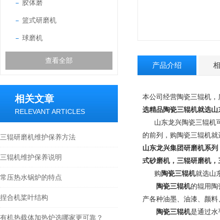
胶体磨
篮式研磨机
球磨机
查看全部
产品介绍
本公司经营陶瓷三辊机，
相关文章
选精品陶瓷三辊机就选山
RELEVANT ARTICLES
山东龙兴陶瓷三辊机可
的前列，购陶瓷三辊机就
三辊研磨机维护保养方法
山东龙兴集团
研磨机系列
三辊机维护保养说明
式砂磨机，三辊研磨机，
购
陶瓷三辊机
就选山
常压热水锅炉的特点
陶瓷三辊机
的辊用陶
捏合机桨叶结构
产各种油墨、油漆、颜料
陶瓷三辊机
是通过水
有机热载体加热炉选哪家更可靠？