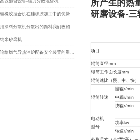
所产生的热
高效混合设备-强力分散混合机
研磨设备-三
硅橡胶捏合机在硅橡胶加工中的优势是什么？
用涂料分散机分散出的颜料我们改如何测定它的质量呢？
纳米砂磨机
项目
论给燃气导热油炉配备安全装置的重要性
辊筒直径mm
辊筒工作面长度mm
辊筒速比（慢、中、快）
慢辊r/min
辊筒转速
中辊r/min
快辊r/min
电动机
功率kw
型号
转速r/min
外形尺寸（长*宽*高）m