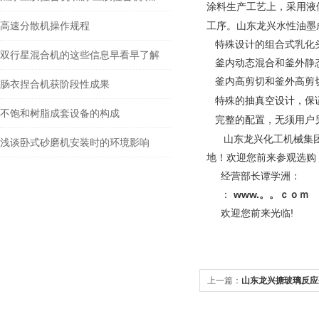
涂料生产工艺上，采用液
高速分散机操作规程
山东龙兴水性油墨
工序。
特殊设计的组合式乳化头
双行星混合机的这些信息早看早了解
釜内动态混合和釜外静态
釜内高剪切和釜外高剪切
肠衣捏合机获阶段性成果
特殊的抽真空设计，保
不饱和树脂成套设备的构成
完整的配置，无须用户
山东龙兴化工机械集团有
浅谈卧式砂磨机安装时的环境影响
地！欢迎您前来参观选购
经营部长谭学洲：
：
www.。。ｃｏｍ
欢迎您前来光临!
上一篇：
山东龙兴搪玻璃反应